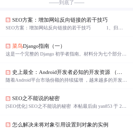
——到底了——
SEO方案：增加网站反向链接的若干技巧
SEO方案：增加网站反向链接的若干技巧 1、归类
总结策略 如今互联网上的资源浩如烟海，你可以按照
某种分类或者归类，然后直接列出一个清单，表明相关数
菜鸟
Django指南（一）
据等等，这样的文章很容易组织，也容易被作为权威数据
而被大量引用。 例如：“中国10大公认知名导航网”，
这是一个完整的 Django 初学者指南。材料分为七个部分。
你可以建立一个知名导航网列表，然后列出导航网列表顺
我们将从安装，开发环境准备，模型，视图，模板，URL
序；“豆腐制作方法大全”，详细的列出常用的制作豆...
到更高级主题（如迁移，测试和部署）来探索所有基本概
史上最全：Android开发者必知的开发资源 （图书、源码、
念。 为什么选择 Django？ Django 是一个用 Python 编写的
Web 框架。这个 Web 框架支持动态网站，应用程序和服务
随着Android平台市场份额的持续猛增 ，越来越多的开发者
开发。它提供了一组工具和功能，可解决许多与 Web 开发
开始投入Android应用程序的开发大潮。如果您是一位2013
相关的常见问题，例如...
年刚刚入行的Android开发新兵，恭喜你，因为这个平台已
SEO之不能说的秘密
经在过去几年里变得愈发成熟了，绝对值得住你全情投
入。目前来看，Android现成的开发资源早已经汗牛充栋，
[SEO优化] SEO之不能说的秘密 本帖最后由 yan853 于 201
我们这篇帖子，就是要在浩如烟海的资源中挑出最重要的
3-12-3 22:48 编辑 当我还是一名
菜鸟
级别SEOer，阅读了
那些，呈现给你。 本帖对Android开发
菜鸟
和中级老兵同
很多关于搜索引擎优化的知识，查询了好多SEO书籍，学
怎么解决未将对象引用设置到对象的实例
到了不少知识，领悟到不少秘诀，总结以下几点，分享给
大家。 2013年的搜索领域可谓风云四起，三分天下。百