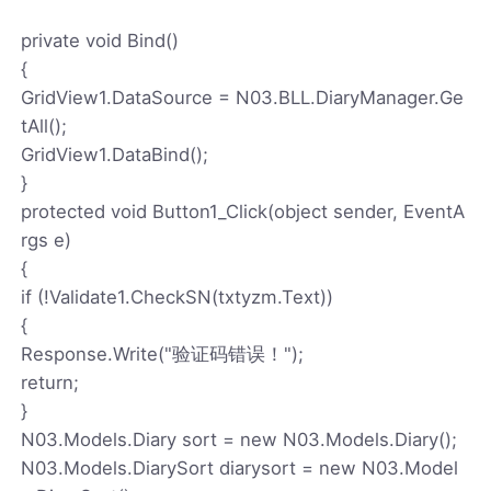
private void Bind()
{
GridView1.DataSource = N03.BLL.DiaryManager.Ge
tAll();
GridView1.DataBind();
}
protected void Button1_Click(object sender, EventA
rgs e)
{
if (!Validate1.CheckSN(txtyzm.Text))
{
Response.Write("验证码错误！");
return;
}
N03.Models.Diary sort = new N03.Models.Diary();
N03.Models.DiarySort diarysort = new N03.Model