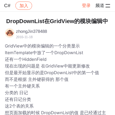
C#
登录
频道
加入
帖子详情
社区
C#
DropDownList在GridView的模块编辑中
zhongJin378488
2010-11-18
GridView中的模块编辑的一个分类显示
ItemTemplate中放了一个DropDownList
还有一个HiddenField
现在出现的问题是 在GridView中能更新修改
但是最开始显示的是DropDownList中的第一个值
而不是根据 主外键获得的 那个值
有一个主外键关系
分类的 日记
还有日记分类
这2个表的关系
想页面加载的时候 DropDownList的值 是已经通过主