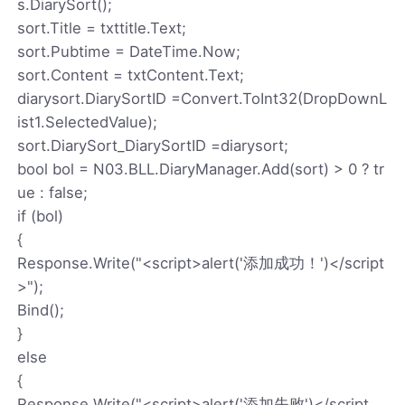
s.DiarySort();
sort.Title = txttitle.Text;
sort.Pubtime = DateTime.Now;
sort.Content = txtContent.Text;
diarysort.DiarySortID =Convert.ToInt32(DropDownL
ist1.SelectedValue);
sort.DiarySort_DiarySortID =diarysort;
bool bol = N03.BLL.DiaryManager.Add(sort) > 0 ? tr
ue : false;
if (bol)
{
Response.Write("<script>alert('添加成功！')</script
>");
Bind();
}
else
{
Response.Write("<script>alert('添加失败')</script