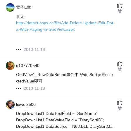
孟子E章
赞
参见
http://dotnet.aspx.cc/file/Add-Delete-Update-Edit-Dat
a-With-Paging-in-GridView.aspx
2010-11-18
q107770540
赞
GridView1_RowDataBound事件中 给ddlSort设置sele
ctedValue即可
2010-11-18
liuwei2500
赞
DropDownList1.DataTextField = "SortName";
DropDownList1.DataValueField = "DiarySortID";
DropDownList1.DataSource = N03.BLL.DiarySortMa