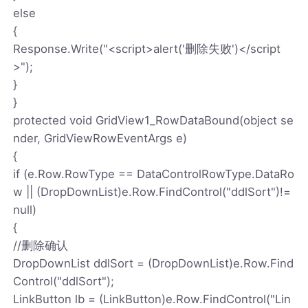
else
{
Response.Write("<script>alert('删除失败')</script
>");
}
}
protected void GridView1_RowDataBound(object se
nder, GridViewRowEventArgs e)
{
if (e.Row.RowType == DataControlRowType.DataRo
w || (DropDownList)e.Row.FindControl("ddlSort")!=
null)
{
//删除确认
DropDownList ddlSort = (DropDownList)e.Row.Find
Control("ddlSort");
LinkButton lb = (LinkButton)e.Row.FindControl("Lin