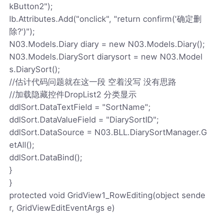
kButton2");
lb.Attributes.Add("onclick", "return confirm('确定删
除?')");
N03.Models.Diary diary = new N03.Models.Diary();
N03.Models.DiarySort diarysort = new N03.Model
s.DiarySort();
//估计代码问题就在这一段 空着没写 没有思路
//加载隐藏控件DropList2 分类显示
ddlSort.DataTextField = "SortName";
ddlSort.DataValueField = "DiarySortID";
ddlSort.DataSource = N03.BLL.DiarySortManager.G
etAll();
ddlSort.DataBind();
}
}
protected void GridView1_RowEditing(object sende
r, GridViewEditEventArgs e)