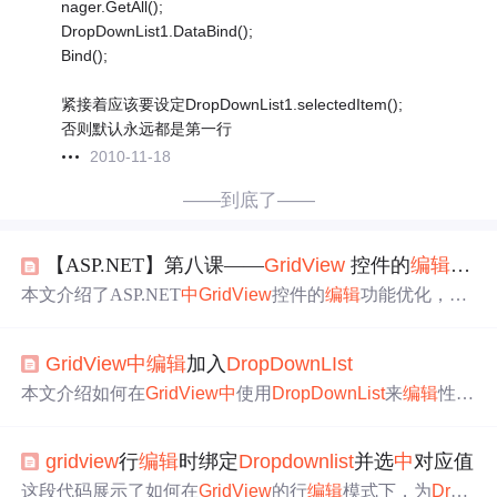
nager.GetAll();
DropDownList1.DataBind();
Bind();
紧接着应该要设定DropDownList1.selectedItem();
否则默认永远都是第一行
2010-11-18
——到底了——
【ASP.NET】第八课——
GridView
控件的
编辑
功能
本文介绍了ASP.NET
中
GridView
控件的
编辑
功能优化，包
括添加
编辑
按钮、设置
编辑
状态下删除按钮不可用、设置
部分字段不可
编辑
、实现取消操作、将汽车图片字段替换
GridView
中
编辑
加入
DropDown
LIst
为上传控件、将品牌名称字段替换为下拉列表以及更新操
作。同时，还探讨了鼠标悬浮行数据的高亮显示和隐藏列
本文介绍如何在
GridView
中
使用
DropDown
List
来
编辑
性别
的方法，进一步完善了
GridView
的展示。最后，简述了Det
字段，并解决了
DropDown
List
在
编辑
时位置固定的问题。
ailsView控件的使用，用于显示数据的详细信息。
gridview
行
编辑
时绑定
Dropdown
list
并选
中
对应值
这段代码展示了如何在
GridView
的行
编辑
模式下，为
Drop