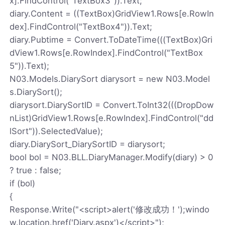
x].FindControl("TextBox3")).Text;
diary.Content = ((TextBox)GridView1.Rows[e.RowIn
dex].FindControl("TextBox4")).Text;
diary.Pubtime = Convert.ToDateTime(((TextBox)Gri
dView1.Rows[e.RowIndex].FindControl("TextBox
5")).Text);
N03.Models.DiarySort diarysort = new N03.Model
s.DiarySort();
diarysort.DiarySortID = Convert.ToInt32(((DropDow
nList)GridView1.Rows[e.RowIndex].FindControl("dd
lSort")).SelectedValue);
diary.DiarySort_DiarySortID = diarysort;
bool bol = N03.BLL.DiaryManager.Modify(diary) > 0
? true : false;
if (bol)
{
Response.Write("<script>alert('修改成功！');windo
w.location.href('Diary.aspx')</script>");