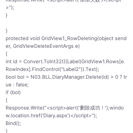
>");
}
}
protected void GridView1_RowDeleting(object send
er, GridViewDeleteEventArgs e)
{
int id = Convert.ToInt32(((Label)GridView1.Rows[e.
RowIndex].FindControl("Label2")).Text);
bool bol = N03.BLL.DiaryManager.Delete(id) > 0 ? tr
ue : false;
if (bol)
{
Response.Write("<script>alert('删除成功！');windo
w.location.href('Diary.aspx')</script>");
Bind();
}