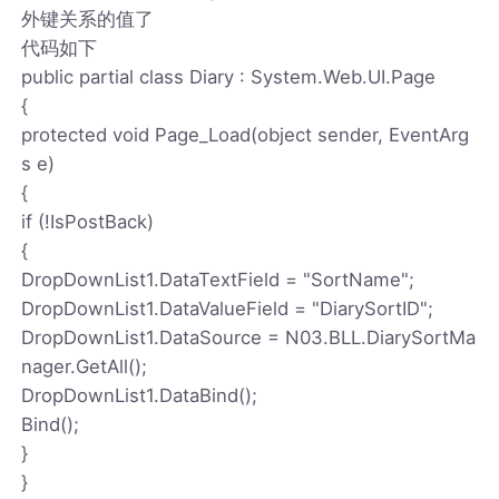
外键关系的值了
代码如下
public partial class Diary : System.Web.UI.Page
{
protected void Page_Load(object sender, EventArg
s e)
{
if (!IsPostBack)
{
DropDownList1.DataTextField = "SortName";
DropDownList1.DataValueField = "DiarySortID";
DropDownList1.DataSource = N03.BLL.DiarySortMa
nager.GetAll();
DropDownList1.DataBind();
Bind();
}
}