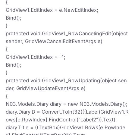
{
GridView1.EditIndex = e.NewEditIndex;
Bind();
}
protected void GridView1_RowCancelingEdit(object
sender, GridViewCancelEditEventArgs e)
{
GridView1.EditIndex = -1;
Bind();
}
protected void GridView1_RowUpdating(object sen
der, GridViewUpdateEventArgs e)
{
N03.Models.Diary diary = new N03.Models.Diary();
diary.DiaryID = Convert.ToInt32(((Label)GridView1.R
ows[e.RowIndex].FindControl("Label2")).Text);
diary.Title = ((TextBox)GridView1.Rows[e.RowInde