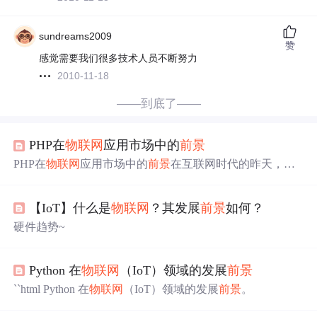
sundreams2009
赞
感觉需要我们很多技术人员不断努力
2010-11-18
——到底了——
PHP在
物联网
应用市场中的
前景
PHP在
物联网
应用市场中的
前景
在互联网时代的昨天，当
今和未来，软件编程语言一直在改变，但在所有这些发展
中，PHP 仍然保持着强大的地位。特别是在
物联网
(IoT)
【IoT】什么是
物联网
？其发展
前景
如何？
技术普及的环境下，PHP 在 IoT 应用市场中的
前景
看起来
非常有希望。本文的主要焦点是探讨 PHP 在 IoT 应用市场
硬件趋势~
中的
前景
。## PHP与
物联网
物联网
是网络的一种新形式，
其中包含了各种物理设备，这些设备被连接在一起，共享
和交换数据。PHP 是一种服务器端脚本语言，用于创建动
Python 在
物联网
（IoT）领域的发展
前景
态和交互性的网站。
``html Python 在
物联网
（IoT）领域的发展
前景
。