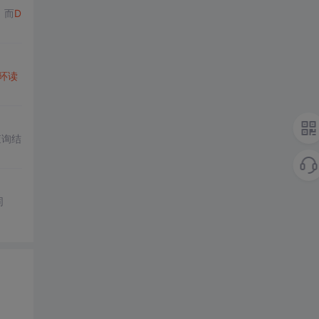
；而
D
环
读
查询结
同