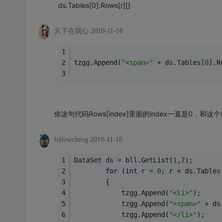
ds.Tables[0].Rows[r][]
天下在我心
2010-11-18
tzgg.Append(
"<span>"
 + ds.Tables[
0
].R
你这句代码Rows[index]里面的index一直是0，和
fellowcheng
2010-11-18
DataSet ds = bll.GetList(
1
,
7
);
for
 (
int
 r = 
0
; r < ds.Tables
        {
            tzgg.Append(
"<li>"
);
            tzgg.Append(
"<span>"
 + ds
            tzgg.Append(
"</li>"
);