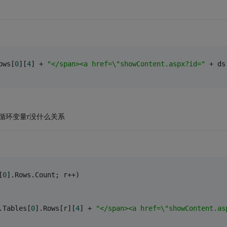
ows[
0
][
4
] + 
"</span><a href=\"showContent.aspx?id="
 + ds
这个循环变量r没什么关系
[
0
].Rows.Count; r++)
.Tables[
0
].Rows[r][
4
] + 
"</span><a href=\"showContent.as