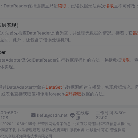
ataReader保持连接且只进
读取
，已读数据无法再次
读取
且不可修改
底层实现）
方法首先检查DataReader是否为空，并处理无数据的情况。接着，它
循
返回。此外，还包含了错误处理机制。
er
DataAdapter及SqlDataReader进行数据库操作的方法，包括数据
读取
、
体实现。
过DataAdapter对象在
DataSet
与数据源间建立桥梁，实现数据填充。
表名直接获取值和使用foreach
循环
读取
数据的方法。
400-660-
在线客
工作时间 8:30-
kefu@csdn.net
0108
服
22:00
2020〕1039-165号
经营性网站备案信息
北京互联网违法和不良信息举报中心
me商店下载
账号管理规范
版权与免责声明
版权申诉
出版物许可证
营业执照
026北京创新乐知网络技术有限公司