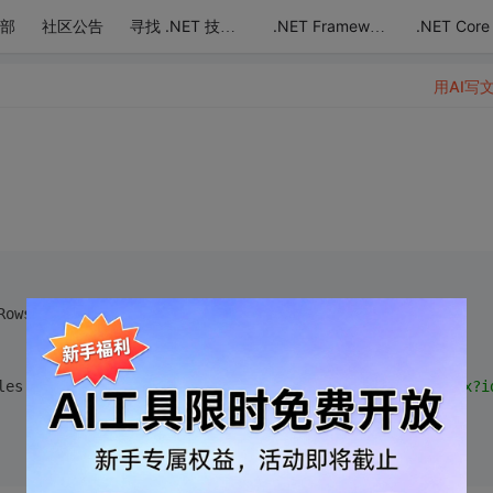
部
社区公告
.NET Core
寻找 .NET 技术达人
.NET Framework
用AI写
Rows.Count; r++)
les[
0
].Rows[
0
][
4
] + 
"</span><a href=\"showContent.aspx?i