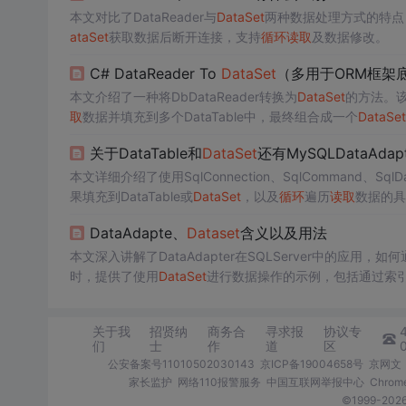
本文对比了DataReader与
DataSet
两种数据处理方式的特点：D
ataSet
获取数据后断开连接，支持
循环
读取
及数据修改。
C# DataReader To
DataSet
（多用于ORM框架
本文介绍了一种将DbDataReader转换为
DataSet
的方法。该
取
数据并填充到多个DataTable中，最终组合成一个
DataSet
关于DataTable和
DataSet
还有MySQLDataAdapt
本文详细介绍了使用SqlConnection、SqlCommand、Sql
果填充到DataTable或
DataSet
，以及
循环
遍历
读取
数据的具
DataAdapte、
Dataset
含义以及用法
本文深入讲解了DataAdapter在SQLServer中的应用，如何通
时，提供了使用
DataSet
进行数据操作的示例，包括通过索引或
关于我
招贤纳
商务合
寻求报
协议专
们
士
作
道
区
公安备案号11010502030143
京ICP备19004658号
京网文〔
家长监护
网络110报警服务
中国互联网举报中心
Chro
©1999-2