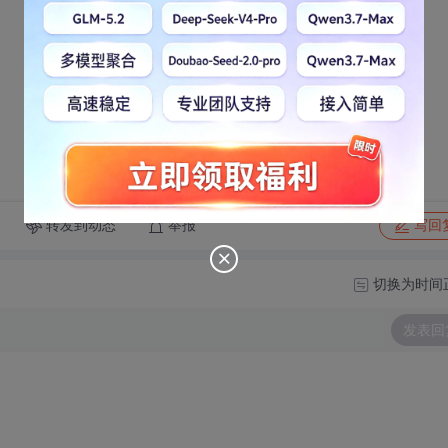
转发到动态
举报
写回
切换为时间
发表回