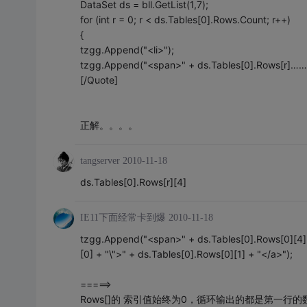
DataSet ds = bll.GetList(1,7);
for (int r = 0; r < ds.Tables[0].Rows.Count; r++)
{
tzgg.Append("<li>");
tzgg.Append("<span>" + ds.Tables[0].Rows[r]……
[/Quote]
正解。。。。
tangserver
2010-11-18
ds.Tables[0].Rows[r][4]
IE11下面经常卡到爆
2010-11-18
tzgg.Append("<span>" + ds.Tables[0].Rows[0][4]
[0] + "\">" + ds.Tables[0].Rows[0][1] + "</a>");
=====>
Rows[]的 索引值始终为0，循环输出的都是第一行