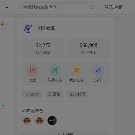
...
登录/注册
文章
.NET社区
62,272
668,968
社区成员
社区内容
发帖
与我相关
我的任务
分享
javascript
云原生
企业社区
d="
 + ds.Tables[
0
].Rows[
0
][
0
] + 
"\">"
 + ds.Tables[
0
].Row
社区管理员
加入社区