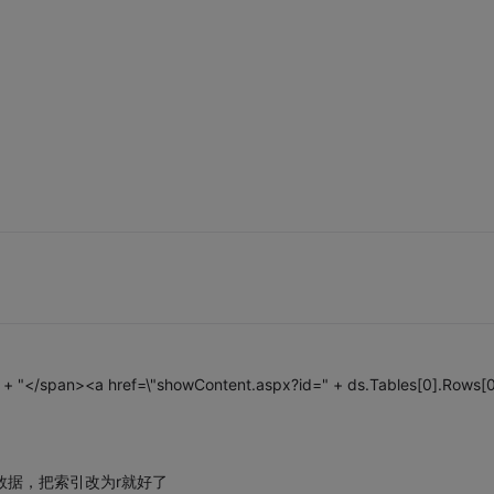
 + "</span><a href=\"showContent.aspx?id=" + ds.Tables[0].Rows[0
的数据，把索引改为r就好了