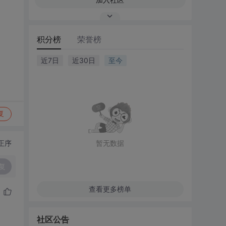
积分榜
荣誉榜
近7日
近30日
至今
复
正序
暂无数据
复
查看更多榜单
社区公告