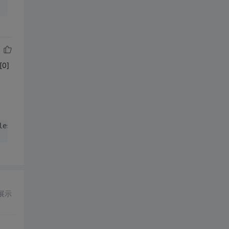
[0]
les[
0
].Rows[i][
0
] + 
"\">"
 + ds.Tables[
0
].Rows[i][
1
] + 
"<
展示