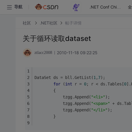
全
导航
.NET Conf China
社区
.NET社区
帖子详情
关于循环读取dataset
2010-11-18 09:22:25
ztlacc2008
DataSet ds = bll.GetList(
1
,
7
);
for
 (
int
 r = 
0
; r < ds.Tables[
0
].
        {
            tzgg.Append(
"<li>"
);
            tzgg.Append(
"<span>"
 + ds.Tab
            tzgg.Append(
"</li>"
);
        }