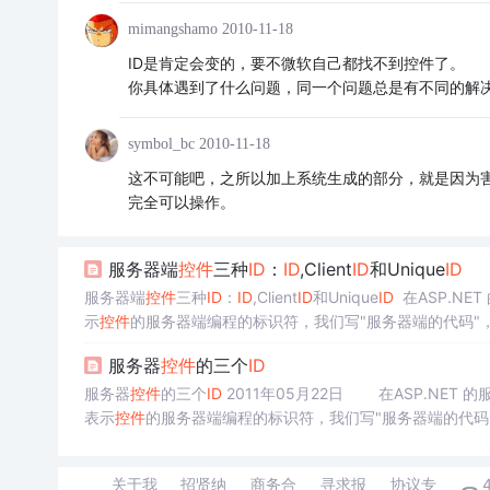
mimangshamo
2010-11-18
ID是肯定会变的，要不微软自己都找不到控件了。
你具体遇到了什么问题，同一个问题总是有不同的解
symbol_bc
2010-11-18
这不可能吧，之所以加上系统生成的部分，就是因为害
完全可以操作。
服务器端
控件
三种
ID
：
ID
,Client
ID
和Unique
ID
服务器端
控件
三种
ID
：
ID
,Client
ID
和Unique
ID
在ASP.NE
示
控件
的服务器端编程的标识符，我们写"服务器端的代码"
和时间进行编程访问。（可写）Client
ID
表示由服务器端生
服务器
控件
的三个
ID
服务器
控件
的三个
ID
2011年05月22日 在ASP.NET 
表示
控件
的服务器端编程的标识符，我们写"服务器端的代码
法和时间进行编程访问。（可写） Client
ID
表示由服务器
关于我
招贤纳
商务合
寻求报
协议专