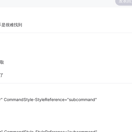
发表回
不是很难找到
去取
了
rver" CommandStyle-StyleReference="subcommand"
rver" CommandStyle-StyleReference="subcommand"