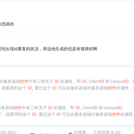
决思路的
怕出现id重复的状况，再说他生成的也是有规律的啊
T 的服务器端
控件
中有三种关于
ID
的属性，即
ID
, Client
ID
和 Unique
ID
。
，就要用到这个
ID
, 通过这个
ID
可以在服务器端对服务器端
控件
的属性、
成的客户端
的服务器端
控件
中有三种关于
ID
的属性，即
ID
, Client
ID
和 Unique
ID
"，就要用到这个
ID
, 通过这个
ID
可以在服务器端对服务器端
控件
的属性
端生成的客户...
400-660-
在线客
工作时间 8:30-