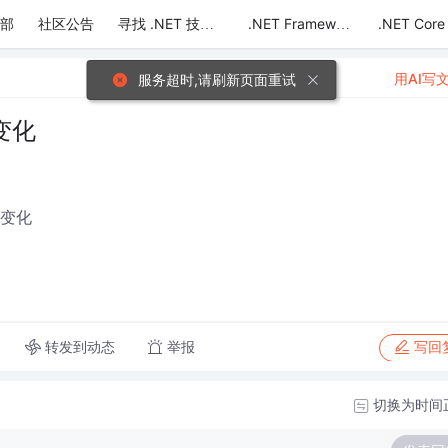
部
社区公告
.NET Core
寻找 .NET 技术达人
.NET Framework
用AI写
服务超时,请刷新页面重试
变化
生变化
转发到动态
举报
写回
切换为时间