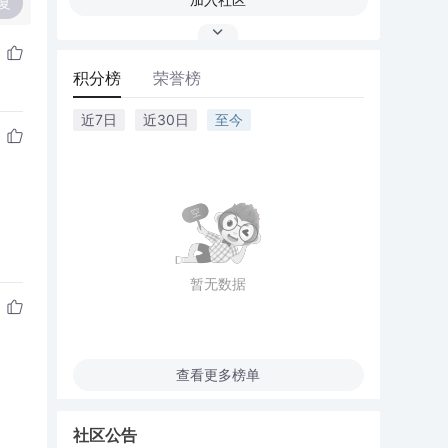
复
积分榜
荣誉榜
近7日
近30日
至今
暂无数据
查看更多榜单
社区公告