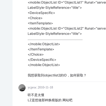
<mobile:ObjectList ID="ObjectList1" Runat="se
LabelStyle-StyleReference="title">
<DeviceSpecific>
<Choice>
<ItemTemplate>
<mobile:ObjectList ID="ObjectList2" Runat="se
LabelStyle-StyleReference="title">
..........................................................
</mobile:ObjectList>
</ItemTemplate>
</Choice>
</DeviceSpecific>
</mobile:ObjectList>
我想获取到objectlist2的ID，如何获取？
ycproc
2010-11-18
听不是太懂
LZ是想做那种换模版的 网站吧