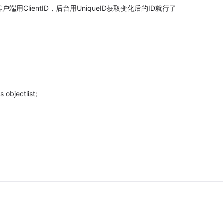
ClientID，后台用UniqueID获取变化后的ID就行了
s objectlist;