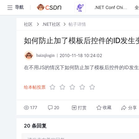
全
导航
.NET Conf China
社区
.NET社区
帖子详情
如何防止加了模板后控件的ID发生
2010-11-18 10:24:02
baizqlogin
在不用JS的情况下如何防止加了模板后控件的ID发
给本帖投票
177
20
打赏
分享
收藏
20 条
回复