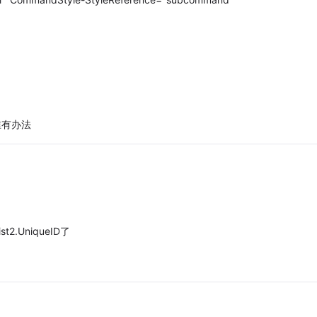
谁有办法
2.UniqueID了