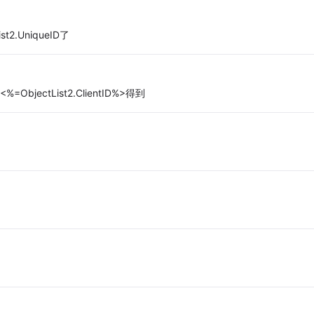
2.UniqueID了
ObjectList2.ClientID%>得到