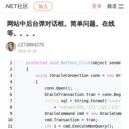
.NET社区
登录
频道
加入
帖子详情
社区
.NET社区
网站中后台弹对话框。简单问题。在线
等。。。。
z273894270
2010-11-18
protected
void
Button1_Click
(object sender, 
    {
using
 (OracleConnection conn = 
new
 Oracl
        {            
            conn.Open();
            OracleTransaction tran = conn.BeginT
string
 sql = String.Format(
"insert i
                + 
"values({0},'{1}',{2},'{3}')"
,
            OracleCommand cmd = 
new
 OracleComman
            cmd.Transaction = tran;
int
 i = cmd.ExecuteNonQuery();