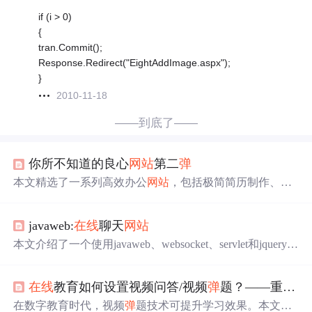
if (i > 0)
{
tran.Commit();
Response.Redirect("EightAddImage.aspx");
}
2010-11-18
——到底了——
你所不知道的良心
网站
第二
弹
本文精选了一系列高效办公
网站
，包括极简简历制作、Lo
go设计、PDF格式转换、
在线
PS、幕布脑图等，旨在提升
工作效率，简化工作流程。
javaweb:
在线
聊天
网站
本文介绍了一个使用javaweb、websocket、servlet和jquery构
建的
在线
聊天
网站
项目。作者通过3个版本的迭代，实现了
登录注册、用户聊天、
在线
用户数量显示等功能。文章详
在线
教育如何设置视频问答/视频
弹
题？——重塑
在
细讲解了网页结构、websocket的原理和使用，以及在实现
过程
中
遇到的
中
文乱码
问题
等。
在数字教育时代，视频
弹
题技术可提升学习效果。本文介