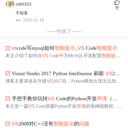
cdd1012
赞
不知道
2010-11-18
——到底了——
vs
code写mysql如何
智能
提示
_
VS
Code
智能
提示
本文介绍了如何在
VS
Code
中
为MySQL开发配置
智能
提示
，并探讨了RN开发
环境
中
的代码
智能
提示
问题
。通过安装
React Native Tools插件、全局安装typings以及引入react和rea
Visual Studio 2017 Python Intellisense 刷新
VS
2017 python模块无法加载，
ct-native的接口文件，实现了
VS
Code对React Native代码的
智能
提示
，从而提升开发效率和代码质量。
博客主要讲述在升级
VS
2017后，Python模块出现无法加载
且无
智能
提示
的情况。
提示
要“刷新活动
环境
的完成DB”，
但刷新后
问题
依旧未解决，还提及可通过工具 -> 选项 -> P
手把手教你玩转
VS
Code的Python开发
环境
（超详细避坑指南）
ython -> 实验性进行操作。
本文是一篇
VS
Code搭建Python开发
环境
的保姆级教程。介
绍了Python本体和
VS
Code的安装，包括必装插件；讲解
环
境
配置，如解释器选择、虚拟
环境
搭建；分享调试配置秘
VS
2008对C++没有
智能
提示
的
问题
籍和代码规范与
智能
提示
设置；还给出常见
问题
的解决办