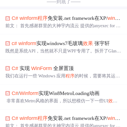
——到底了——
C#
winform
程序
免安装.net framework在XP/
win7
/w
前文： 首先感谢群里的大神宇内流云 提供的anyexec for wi
ndows版本。 经过本人搭建虚拟机在xp环境 使用anyexec运
行winfrom
程序
后，测试通过,如下是用的xp运行winfrom
程
c#
winform
实现windows7毛玻璃
效果
张宇轩
序
的部分截图 下面是n年前入坑
C#
写的
winform
。。。玩毒
奶粉用的，勿喷。 .ne
既然是系统API，当然就不只是WPF专用了。拆开了Glass
Helper，主要内容就是两个PInvoke签名：DwmExtendFrame
IntoClientArea控制窗体的玻璃
效果
，DwmIsCompositionEna
C#
实现
WinForm
全屏置顶
bled检测系统的桌面组合功能是否打开。MARGINS是Dw
mExtendFrameIntoClintArea需要的参数结构，表达的是窗口
我们在运行一些 Windows 应用
程序
的时候，需要将其运行
四周的边框。实现全玻璃背景，其实就是将有玻璃
效果
的
在窗体置顶的模式（使其它应用窗体无法遮挡在置顶应用
窗体边框向内扩展，当MARGINS足够大之后，就全变成
窗体之上），并且进入全屏状态。本文将介绍如何使用
C#
玻璃状态了。PInvoke签名
C#
/
Winform
实现Win8MetroLoading动画
来实现
WinForm
的全屏置顶的基本功能。
非常喜欢Metro风格的界面，所以想模仿一下一些UI
效果
的实现，网上找到了很多，但都是CSS3，WPF等实现，对
于XAML和CSS3一窍不通，无奈下只有自己开始写。 下面
C#
winform
程序
免安装.net framework在XP/
win7
/w
是源码：
前文： 首先感谢群里的大神宇内流云 提供的anyexec for wi