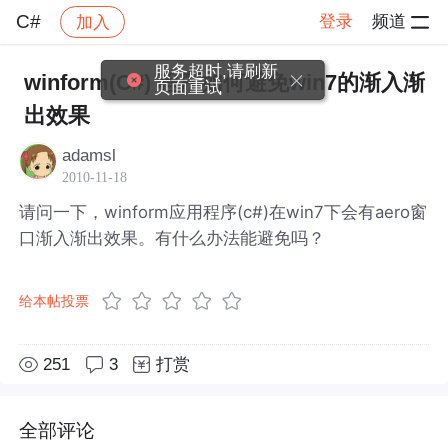
C#
登录
频道
加入
帖子详情
社区
C#
服务超时,请刷新
winform(C#) 程序如何避免win7的渐入渐
页面重试
出效果
adamsl
2010-11-18
请问一下，winform应用程序(c#)在win7下会有aero窗
口渐入渐出效果。有什么办法能避免吗？
给本帖投票
251
3
打赏
全部评论