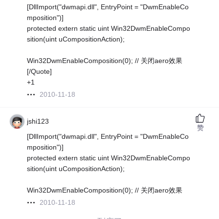
[DllImport("dwmapi.dll", EntryPoint = "DwmEnableCo
mposition")]
protected extern static uint Win32DwmEnableCompo
sition(uint uCompositionAction);
Win32DwmEnableComposition(0); // 关闭aero效果
[/Quote]
+1
2010-11-18
jshi123
赞
[DllImport("dwmapi.dll", EntryPoint = "DwmEnableCo
mposition")]
protected extern static uint Win32DwmEnableCompo
sition(uint uCompositionAction);
Win32DwmEnableComposition(0); // 关闭aero效果
2010-11-18