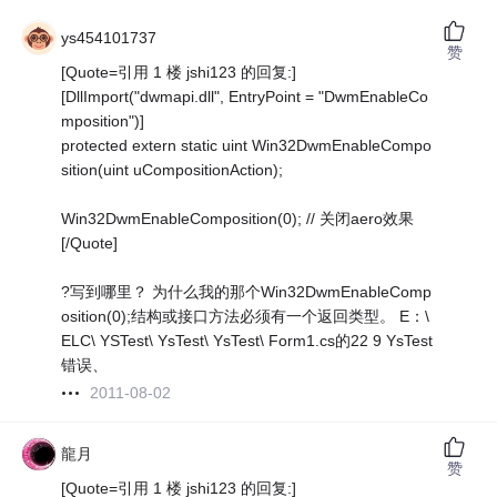
ys454101737
赞
[Quote=引用 1 楼 jshi123 的回复:]
[DllImport("dwmapi.dll", EntryPoint = "DwmEnableCo
mposition")]
protected extern static uint Win32DwmEnableCompo
sition(uint uCompositionAction);
Win32DwmEnableComposition(0); // 关闭aero效果
[/Quote]
?写到哪里？ 为什么我的那个Win32DwmEnableComp
osition(0);结构或接口方法必须有一个返回类型。 E：\
ELC\ YSTest\ YsTest\ YsTest\ Form1.cs的22 9 YsTest
错误、
2011-08-02
龍月
赞
[Quote=引用 1 楼 jshi123 的回复:]