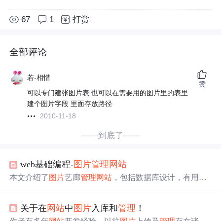
67
1
打赏
全部评论
若-相惜
赞
可以专门建张图片表 也可以在需要用的图片里的表里
建个图片字段 里面存放路径
2010-11-18
——到底了——
web基础编程-
图片
管理
网站
本文介绍了
图片
艺廊
管理
网站
，包括数据库设计，有用户
表、
图片
表、用户
图片
对应关系表；
网站
前端与后端设
计，后端含dao层等，前端含css层等；还讲述制作中遇到
关于在
网站
中
图片
入库和
管理
！
的困难，如差错处理、数据展示、乱码问题、
图片
分类加
载等，并给出解决办法，工程源码已上传至csdn。