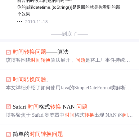
前台的时候出问题的呵呵~~~
你的js端datetime.[toString()]是返回的就是你看到的那
个效果
2010-11-18
——到底了——
时间
转换
问题
——算法
该博客围绕
时间
转换
算法展开，
问题
是将工厂事件持续的
秒数
转换
为小时：分钟：秒的格式。介绍了输入输出格
式、数据范围及样例，分析时指出要明确秒与小时、分钟
时间
转换
问题
。
的换算，从最大可用数开始逐步分解，类似数的分解
问题
。
本文详细介绍了如何使用Java的SimpleDateFormat类解析特
殊格式的
时间
字符串，并正确处理时区
问题
，避免
时间
转
换
错误，确保
时间
戳与后台设置
时间
的一致性。
Safari
时间
格式
转换
NAN
问题
博客聚焦于 Safari 浏览器中
时间
格式
转换
出现 NAN 的
问题
，这属于信息技术领域前端开发中可能遇到的情况。
简单的
时间
转换
问题