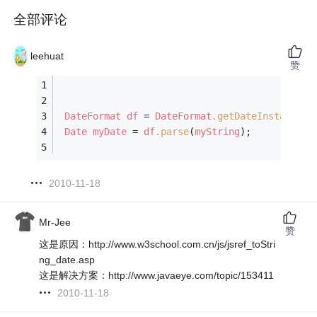
全部评论
leehuat
赞
DateFormat
df
 = 
DateFormat
.getDateInstance
(
D
Date
myDate
 = 
df
.parse
(
myString
);
2010-11-18
Mr-Jee
赞
这是原因：http://www.w3school.com.cn/js/jsref_toStri
ng_date.asp
这是解决方案：http://www.javaeye.com/topic/153411
2010-11-18