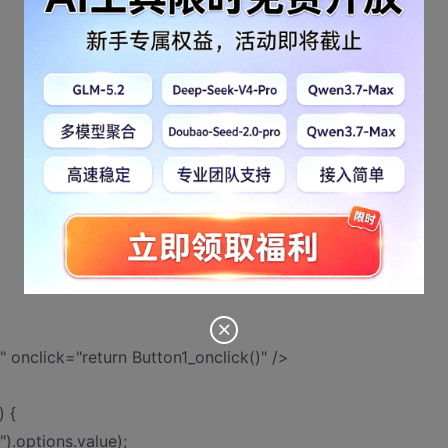
 onclick="return Button1_onclick()" />
 {
.options.value);