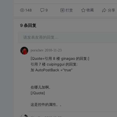
148
9
打赏
分享
收藏
9 条
回复
请发表友善的回复…
porschev
2010-11-23
[Quote=引用 8 楼 ginagao 的回复:]
引用 7 楼 cuipinggui 的回复:
加 AutoPostBack ="true"
在哪儿加啊。
[/Quote]
这是控件的属性。。