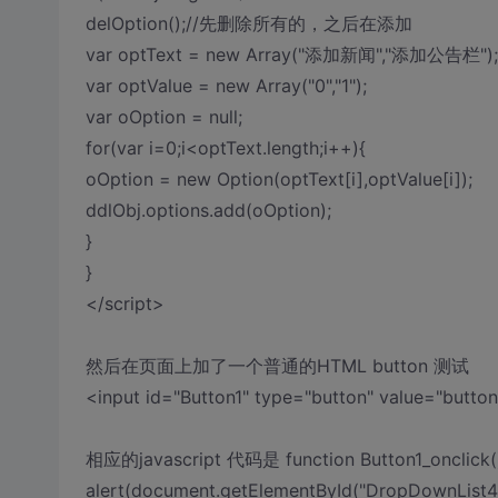
delOption();//先删除所有的，之后在添加
var optText = new Array("添加新闻","添加公告栏");
var optValue = new Array("0","1");
var oOption = null;
for(var i=0;i<optText.length;i++){
oOption = new Option(optText[i],optValue[i]);
ddlObj.options.add(oOption);
}
}
</script>
然后在页面上加了一个普通的HTML button 测试
<input id="Button1" type="button" value="button"
相应的javascript 代码是 function Button1_onclick()
alert(document.getElementById("DropDownList4")