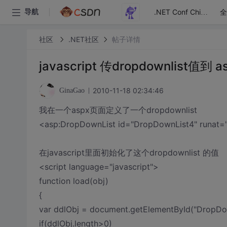
全
导航
.NET Conf China
社区
.NET社区
帖子详情
javascript 传dropdownlist值
2010-11-18 02:34:46
GinaGao
我在一个aspx页面定义了一个dropdownlist
<asp:DropDownList id="DropDownList4" runat=
在javascript里面初始化了这个dropdownlist 的值
<script language="javascript">
function load(obj)
{
var ddlObj = document.getElementById("Drop
if(ddlObj.length>0)