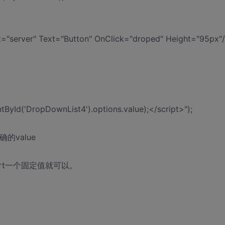
erver" Text="Button" OnClick="droped" Height="95px"
ById('DropDownList4').options.value);</script>");
确的value
alert一个固定值就可以。