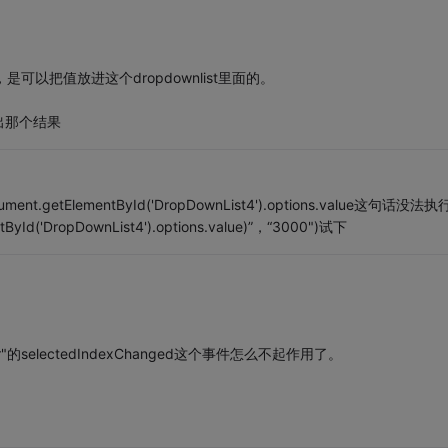
，是可以把值放进这个dropdownlist里面的。
t出那个结果
etElementById('DropDownList4').options.value这句话没法执
yId('DropDownList4').options.value)”，“3000")试下
的selectedIndexChanged这个事件怎么不起作用了。