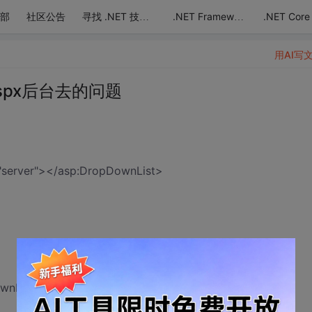
部
社区公告
.NET Core
寻找 .NET 技术达人
.NET Framework
用AI写
到 aspx后台去的问题
"server"></asp:DropDownList>
DownList4");//获取对象