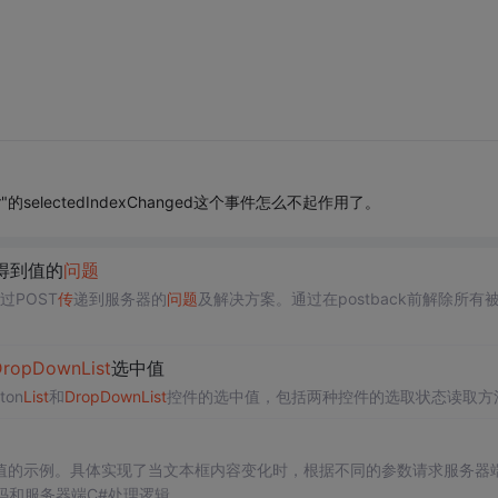
的selectedIndexChanged这个事件怎么不起作用了。
k得到值的
问题
过POST
传
递到服务器的
问题
及解决方案。通过在postback前解除所有
DropDown
List
选中值
ton
List
和
DropDown
List
控件的选中值，包括两种控件的选取状态读取方
值的示例。具体实现了当文本框内容变化时，根据不同的参数请求服务器
码和服务器端C#处理逻辑。