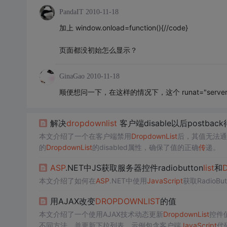
PandaIT
2010-11-18
加上 window.onload=function(){//code}
页面都没初始怎么显示？
GinaGao
2010-11-18
顺便想问一下，在这样的情况下，这个 runat="server"
解决
dropdown
list
客户端disable以后postbac
本文介绍了一个在客户端禁用
Dropdown
List
后，其值无法通
的
Dropdown
List
的disabled属性，确保了值的正确
传
递。
ASP
.NET中JS获取服务器控件radiobutton
list
和
本文介绍了如何在
ASP
.NET中使用
JavaScript
获取RadioBut
用AJAX改变
DROPDOWN
LIST
的值
本文介绍了一个使用AJAX技术动态更新
Dropdown
List
控件
不同方法，并更新下拉列表。示例包含客户端
JavaScript
代