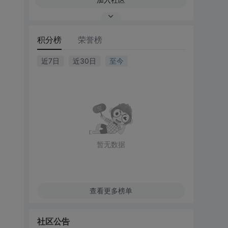
积分榜
荣誉榜
近7日
近30日
至今
暂无数据
查看更多榜单
社区公告