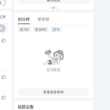
复
正序
积分榜
荣誉榜
复
近7日
近30日
至今
暂无数据
查看更多榜单
社区公告