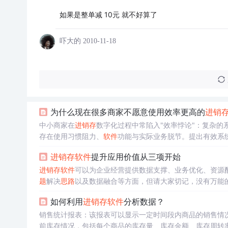
如果是整单减 10元 就不好算了
吓大的
2010-11-18
为什么现在很多商家不愿意使用效率更高的
进销
中小商家在
进销存
数字化过程中常陷入"效率悖论"：复杂
存在使用习惯阻力、
软件
功能与实际业务脱节。提出有效系
（数据智能联动），并给出实施路径：从"三笔账"基础功能
进销存
软件
提升应用价值从三项开始
快"的平衡，而非追求功能全面性。
进销存
软件
可以为企业经营提供数据支撑、业务优化、资源
题
解决
思路
以及数据融合等方面，但请大家切记，没有万能
率与使用价值。很多企业在引进
进销存
软件
之前，并没有重
如何利用
进销存
软件
分析数据？
是为了赚更多的钱，而没有从管理角度去落实信息化应用过
注
销售统计报表：该报表可以显示一定时间段内商品的销售情
进销存
软件
的选型。
前库存情况，包括每个商品的库存量、库存金额、库存周转