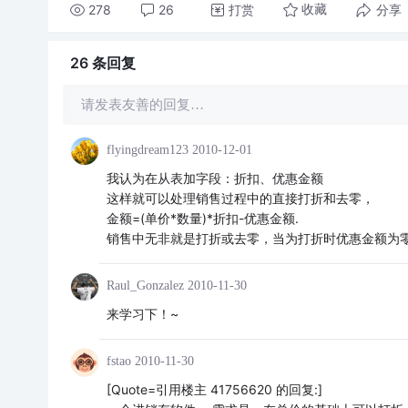
278
26
打赏
分享
收藏
26 条
回复
请发表友善的回复…
flyingdream123
2010-12-01
我认为在从表加字段：折扣、优惠金额
这样就可以处理销售过程中的直接打折和去零，
金额=(单价*数量)*折扣-优惠金额.
销售中无非就是打折或去零，当为打折时优惠金额为零
Raul_Gonzalez
2010-11-30
来学习下！~
fstao
2010-11-30
[Quote=引用楼主 41756620 的回复:]