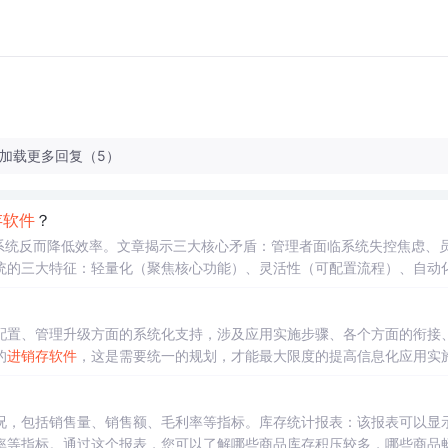
加载更多回复（5）
存
软件
？
的系统反而降低效率。文章揭示三大核心矛盾：管理者面临系统失控焦虑、
统的三大特征：轻量化（聚焦核心功能）、灵活性（可配置流程）、自动
起步，通过场景化培训渐进落地。最终指出，成功的数字化工具应实现"稳
配置、管理升级方面的系统化支持，涉及应用实施步骤、各个方面的衔接
的
进销存
软件
，这是需要统一的规划，才能最大限度的提高信息化应用实
视
软件
与管理的融合，只是简单认为
软件
可以帮助企业发展得更好，甚至
程中的各项工作。
进销存
软件
已成为企业快速壮大的催化剂，企业也越来
况，包括销售量、销售额、毛利率等指标。库存统计报表：该报表可以显
率等指标。通过这个报表，您可以了解哪些商品库存积压较多，哪些商品