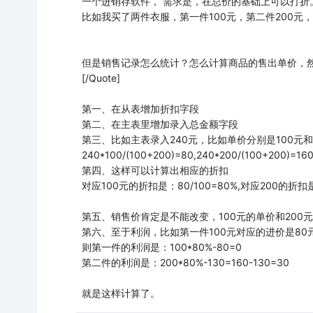
一个进销存软件， 需求是，在总价的基础上可以打折
比如我买了两件衣服，第一件100元，第二件200元，
但是销售记录怎么统计？怎么计算商品的售出单价，
[/Quote]
第一、在从表增加折扣字段
第二、在主表里增加录入总金额字段
第三、比如主表录入240元，比如单价分别是100元
240*100/(100+200)=80,240*200/(100+200)=16
第四、这样可以计算出相应的折扣
对应100元的折扣是：80/100=80%,对应200的折扣是：
第五、销售价肯定是不能改变，100元的单价和20
第六、至于利润，比如第一件100元对应的进价是80
则第一件的利润是：100*80%-80=0
第二件的利润是：200*80%-130=160-130=30
就是这样计算了。