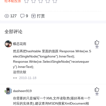
给本帖投票
127
9
打赏
全部评论
蝶恋花雨
赞
然后再把hashtable 里面的值跟 Response.Write(xe.S
electSingleNode("longphone").InnerText);
Response.Write(xe.SelectSingleNode("receivequer
y").InnerText);
这些比较
2010-11-18
dasheen919
赞
你需要的只是编写一个XML文件读取类(最好再有一个
对应的实体类),建议查询MSDN搜索XmlDocument相