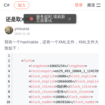
C#
登录
频道
加入
帖子详情
社区
C#
服务超时,请刷新
还是取XML问题~~~~
页面重试
yinsuxia
2010-11-18
我有一个hashtable，还有一个XML文件，XML文件大
致如下：
<
finfo
>
<
longphone
>
10665234
</
longphone
>
<
receivequery
>
ee29_493_20004_1_124578986
<
block_english
>
10086
</
block_english
>
<
block_english
>
10666600
</
block_english
>
<
block_chinese
>
我的网
</
block_chinese
>
<
block_chinese
>
宣传
</
block_chinese
>
<
block_number
>
10086
</
block_number
>
<
block_number
>
10658166
</
block_number
>