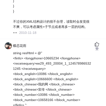
}
}
}
不过你的XML结构设计的很不合理，读取时会发觉很
不爽，可以考虑属性+子节点或者再多一层的结构。
2010-11-18
蝶恋花雨
赞
string resHtml = @"
<finfo> <longphone>10665234 </longphone>
<receivequery>ee29_493_20004_1_124578986532
1245 </receivequery>
<block_english>10086 </block_english>
<block_english>10666600 </block_english>
<block_chinese>我的网 </block_chinese>
<block_chinese>宣传 </block_chinese>
<block_number>10086 </block_number>
<block_number>10658166 </block_number>
</finfo> ";