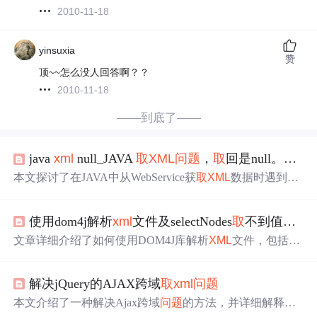
2010-11-18
yinsuxia
赞
顶~~怎么没人回答啊？？
2010-11-18
——到底了——
java
xml
null_JAVA
取
XML
问题
，
取
回是null。请大家看下是什么
本文探讨了在JAVA中从WebService获
取
XML
数据时遇到的
问题
，包括如何正确地获
取
父节点和子节点，以及在尝试
访问特定节点时出现的NULL值
问题
。
使用dom4j解析
xml
文件及selectNodes
取
不到值
问题
文章详细介绍了如何使用DOM4J库解析
XML
文件，包括获
取
根节点、元素属性和文本，以及结合XPath进行更复杂的
查询。在处理带有命名空间的
XML
文件时，文章提到了因
解决jQuery的AJAX跨域
取
xml
问题
命名空间导致的
取
值
问题
，并提供了三种解决方案，分别
是全局添加命名空间、指定XPath添加命名空间和通过元素
本文介绍了一种解决Ajax跨域
问题
的方法，并详细解释了
层级获
取
目标节点。