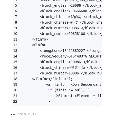
 		 <block_english>10086 </block_english
 		 <block_english>10666600 </block_engl
 		 <block_chinese>我的网 </block_chinese
 		 <block_chinese>宣传 </block_chinese> 
 		 <block_number>10086 </block_number> 
 		 <block_number>10658166 </block_numbe
 	 </finfo> 
 	 <finfo> 
 		 <longphone>13411885227 </longphone> 
 		 <receivequery>GTS*493*GTSBOXMTK*124
 		 <block_english>10086 </block_english
 		 <block_chinese>健康互动 </block_chine
 		 <block_number>10086 </block_number> 
   	 </finfo></finfos>");
            var finfo = xDom.Descendants(
"lon
if
 (finfo != null) {
                 XElement xElement = finfo;
             }
2010-11-18