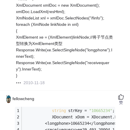
XmlDocument xmlDoc = new XmlDocument();
xmlDoc.LoadXml(resHtml);
XmlNodeList xnl = xmlDoc.SelectNodes("/finfo");
foreach (XmlNode linkNode in xnl)
{
XmlElement xe = (XmlElement)linkNode;//将子节点类
型转换为XmlElement类型
Response.Write(xe.SelectSingleNode("longphone").I
nnerText);
Response.Write(xe.SelectSingleNode("receivequer
y").InnerText);
}
2010-11-18
fellowcheng
赞
string
 strKey = 
"10665234"
;
            XDocument xDom = XDocument.Parse(
 		 <longphone>10665234</longphone> 
 		 <receivequery>ee29_493_20004_1_1245