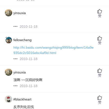
yinsuxia
赞
2010-11-18
fellowcheng
赞
http://hi.baidu.com/wangzhiqing999/blog/item/14a9e
935dc2c5016ebc4af9d.html
2010-11-18
yinsuxia
赞
顶啊·~~沉得好快啊
2010-11-18
#blackheart
赞
反序列化后找