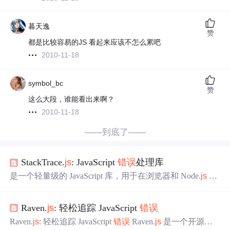
暮天逸
赞
都是比较容易的JS 看起来应该不怎么累吧
2010-11-18
symbol_bc
赞
这么大段，谁能看出来啊？
2010-11-18
——到底了——
StackTrace.
js
: JavaScript
错误
处理库
是一个轻量级的 JavaScript 库，用于在浏览器和 Node.
js
环
境中捕获、解析和打印堆栈跟踪信息。 ## 什么是 StackTra
ce.
js
？ StackTrace.
js
提供了一个简单的 API，可以帮助开
Raven.
js
: 轻松追踪 JavaScript
错误
发者获取更详细的
错误
堆栈跟踪信息。在传统的 JavaScript
错误
处理中，堆栈跟踪通常只包含一个函数调用链的有限
Raven.
js
: 轻松追踪 JavaScript
错误
Raven.
js
是一个开源的 J
信息，而 StackTrace.
js
可以帮助您获取更多的上下文