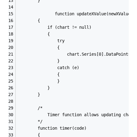
        }
               function updateXValue(newXValue, 
        {
            if (chart != null)
            {
                try
                {
                    chart.Series[0].DataPoints[d
                }
                catch (e)
                {
                }
            }
        }
        /*
            Timer function allows updating chart
        */
        function timer(code)
        {   