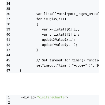
            var listall=HFAirport_Pages_RMRealTi
            for(i=0;i<5;i++)
            {
               var x=listall[0][i];
               var y=listall[1][i];
               updateXValue(x,i);
               updateYValue(y, i);
            }
            // Set timeout for timer() function
            setTimeout("timer('"+code+"')", 1000
   }
    <div id=
"VisifireChart0"
>