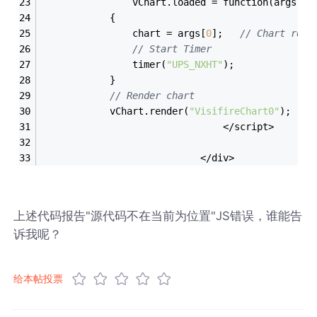
                vChart.loaded = function(args)
            {   
                chart = args[
0
];   
// Chart refe
// Start Timer
                timer(
"UPS_NXHT"
);
            }
// Render chart
            vChart.render(
"VisifireChart0"
);    
                                </script>
                            </div>
上述代码报告"源代码不在当前为位置"JS错误，谁能告
诉我呢？
给本帖投票