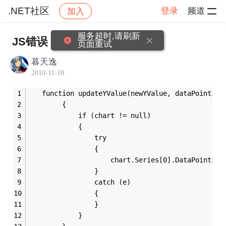
.NET社区
登录
频道
加入
帖子详情
社区
.NET社区
服务超时,请刷新
JS错误
页面重试
暮天逸
2010-11-18
   function updateYValue(newYValue, dataPointInd
        {
            if (chart != null)
            {
                try
                {
                    chart.Series[0].DataPoints[d
                }
                catch (e)
                {
                }
            }