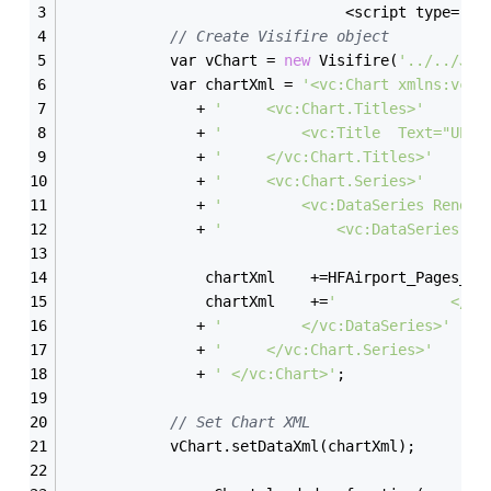
                                <script type=
"te
// Create Visifire object
            var vChart = 
new
 Visifire(
'../../Js/
            var chartXml = 
'<vc:Chart xmlns:vc="
               + 
'     <vc:Chart.Titles>'
               + 
'         <vc:Title  Text="U
               + 
'     </vc:Chart.Titles>'
               + 
'     <vc:Chart.Series>'
               + 
'         <vc:DataSeries Render
               + 
'             <vc:DataSeries.Da
                chartXml    +=HFAirport_Pages_RM
                chartXml    +=
'             </vc
               + 
'         </vc:DataSeries>'
               + 
'     </vc:Chart.Series>'
               + 
' </vc:Chart>'
;
// Set Chart XML
            vChart.setDataXml(chartXml);        