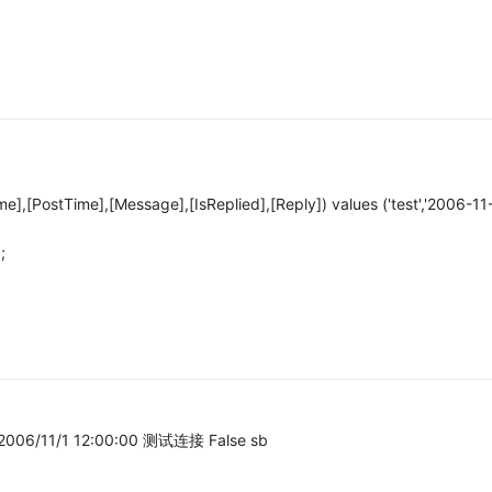
,[PostTime],[Message],[IsReplied],[Reply]) values ('test','2006-11
;
2006/11/1 12:00:00 测试连接 False sb