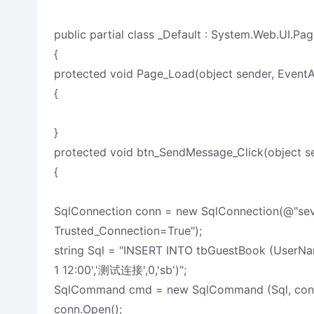
public partial class _Default : System.Web.UI.Pag
{
protected void Page_Load(object sender, EventA
{
}
protected void btn_SendMessage_Click(object se
{
SqlConnection conn = new SqlConnection(@"sev
Trusted_Connection=True");
string Sql = "INSERT INTO tbGuestBook (UserName
1 12:00','测试连接',0,'sb')";
SqlCommand cmd = new SqlCommand (Sql, con
conn.Open();