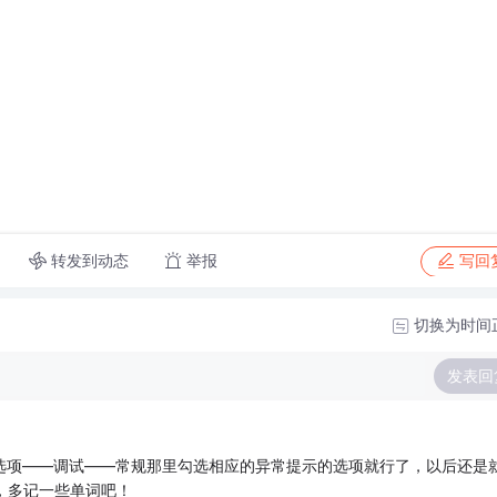
转发到动态
举报
写回
切换为时间
发表回
选项——调试——常规那里勾选相应的异常提示的选项就行了，以后还是
en，多记一些单词吧！