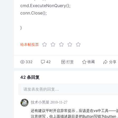
cmd.ExecuteNonQuery();
conn.Close();
}
给本帖投票
332
42
打赏
分享
收藏
42 条
回复
请发表友善的回复…
技术小黑屋
2010-11-27
还有建议平时开启异常提示，应该是在vs中工具——
注意拼写，你上面描述题目是把Button写错为butt