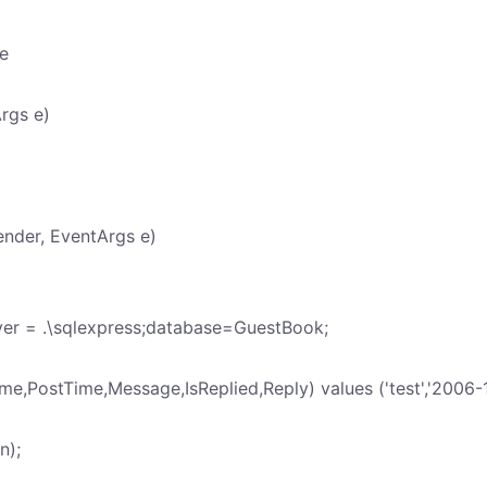
e
rgs e)
nder, EventArgs e)
er = .\sqlexpress;database=GuestBook;
,PostTime,Message,IsReplied,Reply) values ('test','2006-
n);