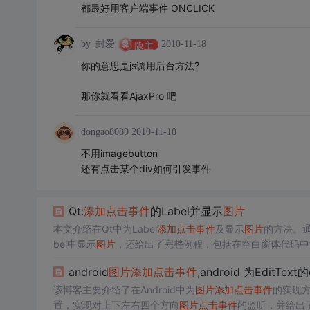
都最好用客户端事件 ONCLICK
by_封爱
2010-11-18
版主
你的意思是js调用后台方法?
那你就看看AjaxPro 吧
dongao8080
2010-11-18
不用imagebutton
还有点击某个div如何引发事件
Qt:
添加
点击事件
的Label并显示
图片
本文介绍在Qt中为Label
添加
点击事件
及显示
图片
的方法。通
bel中显示
图片
，还给出了完整例程，包括在空白窗体代码中
android
图片
添加
点击事件
,android 为EditText的
该博客主要介绍了在Android中为
图片
添加
点击事件
的实现方法
置，实现对上下左右四个方向
图片
点击事件
的监听，并给出