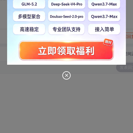
转发到动态
举报
写回
切换为时间
发表回