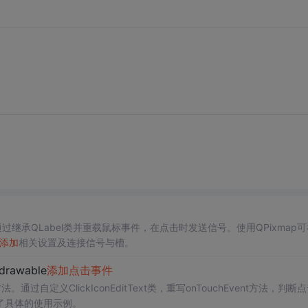
过继承QLabel类并重载鼠标事件，在点击时发送信号。使用QPixmap可
添加
相关设置及连接信号与槽。
drawable
添加
点击事件
。通过自定义ClickIconEditText类，重写onTouchEvent方法，判断
了具体的使用示例。