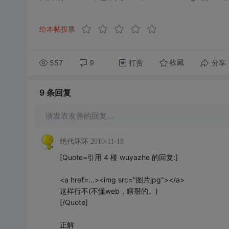
给本帖投票
557
9
打赏
分享
收藏
9 条
回复
请发表友善的回复…
绝代坏坏
2010-11-18
[Quote=引用 4 楼 wuyazhe 的回复:]
<a href=...><img src="图片jpg"></a>
这样行不(不懂web，瞎掰的。)
[/Quote]
正解