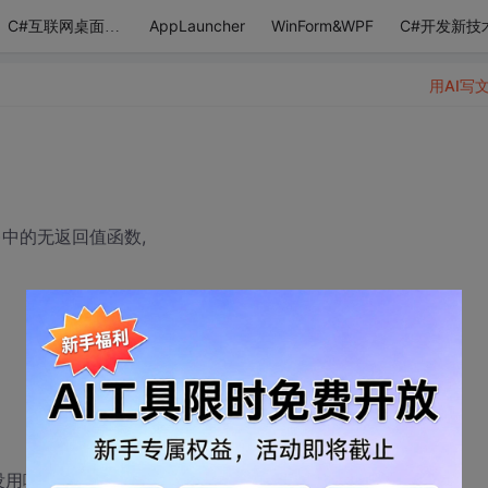
AppLauncher
WinForm&WPF
C#开发新技
C#互联网桌面应用
用AI写
)中的无返回值函数,
>没用啊