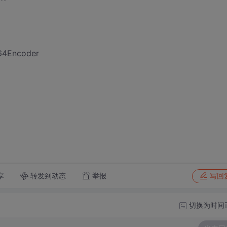
E64Encoder
转发到动态
举报
享
写回
切换为时间