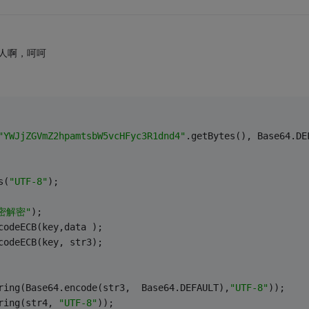
人啊，呵呵
"YWJjZGVmZ2hpamtsbW5vcHFyc3R1dnd4"
.getBytes(), Base64.DE
s(
"UTF-8"
);
加密解密"
);
codeECB(key,data );
codeECB(key, str3);
ring(Base64.encode(str3,  Base64.DEFAULT),
"UTF-8"
));
ring(str4, 
"UTF-8"
));