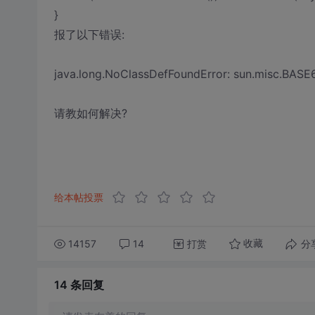
}
报了以下错误:
java.long.NoClassDefFoundError: sun.misc.BAS
请教如何解决?
给本帖投票
14157
14
打赏
分
收藏
14 条
回复