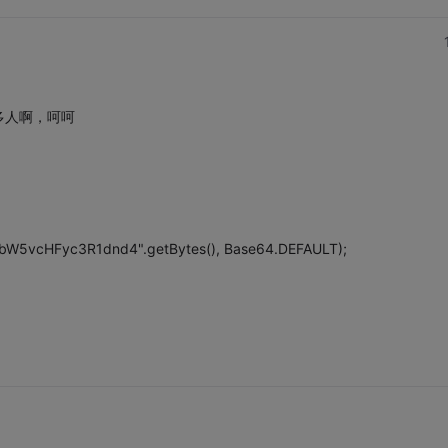
多人啊，呵呵
W5vcHFyc3R1dnd4".getBytes(), Base64.DEFAULT);