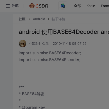
全部
Kotlin
Fra
导航
社区
Android
帖子详情
android 使用BASE64Decoder an
2010-11-18 05:07:29
不知起什么名
import sun.misc.BASE64Decoder;
import sun.misc.BASE64Encoder;
/**
* BASE64解密
*
* @param key