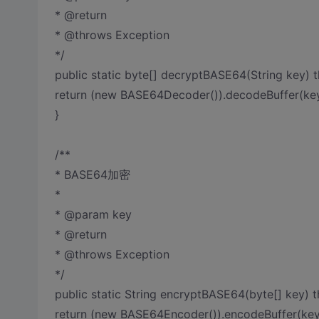
* @return
* @throws Exception
*/
public static byte[] decryptBASE64(String key) 
return (new BASE64Decoder()).decodeBuffer(key
}
/**
* BASE64加密
*
* @param key
* @return
* @throws Exception
*/
public static String encryptBASE64(byte[] key) 
return (new BASE64Encoder()).encodeBuffer(key