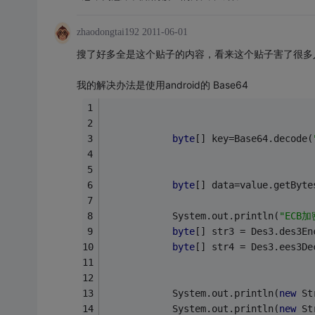
zhaodongtai192
2011-06-01
搜了好多全是这个贴子的内容，看来这个贴子害了很多
我的解决办法是使用android的 Base64
byte
[] key=Base64.decode(
byte
[] data=value.getByte
	        System.out.println(
"ECB
byte
[] str3 = Des3.des3En
byte
[] str4 = Des3.ees3De
	        System.out.println(
new
 St
	        System.out.println(
new
 St