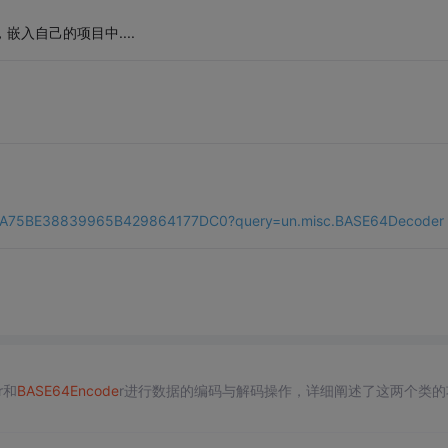
，嵌入自己的项目中....
43E76A75BE38839965B429864177DC0?query=un.misc.BASE64Decoder
r和
BASE64
Encode
r进行数据的编码与解码操作，详细阐述了这两个类的