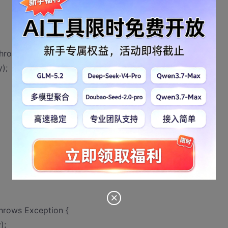
throws Exception {
);
throws Exception {
);