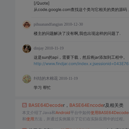
[/Quote]
从code.google.com查找这个类与它相关的类的源码
pihuanandfangjun
2010-12-30
楼主的问题解决了没有啊,我也出现这样的问题了.
dinjay
2010-11-19
这是sun的api，需要下载，然后将jar添加到工程中。
http://www.findjar.com/index.x;jsessionid=0
纠结的木棉花
2010-11-19
学习 帮忙
BASE64
Decode
r，
BASE64
Encode
r及相关类
本文介绍了Java和
Android
平台中如何
使用
BASE64
Decode
和
使用
方法，并通过实例展示了它们在实际应用中的过程。