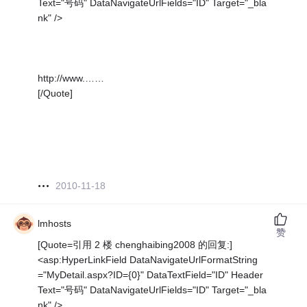
Text="号码" DataNavigateUrlFields="ID" Target="_bla
nk" />
http://www.……
[/Quote]
2010-11-18
lmhosts
赞
[Quote=引用 2 楼 chenghaibing2008 的回复:]
<asp:HyperLinkField DataNavigateUrlFormatString
="MyDetail.aspx?ID={0}" DataTextField="ID" Header
Text="号码" DataNavigateUrlFields="ID" Target="_bla
nk" />