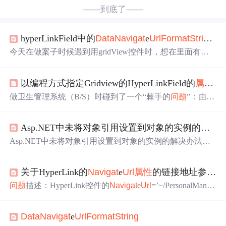
——到底了——
hyperLinkField中的
Data
Navigat
e
Url
Format
String
属
今天在做案子时候遇到用gridView控件时，想在里面有一
个hyperlink,点击后弹出窗口再显示另外页面。可是在用
Dat
a
Navigat
e
Url
Format
String
属性
时，发现 <hyperlinkFiled
D
以编程方式指定Gridview的HyperLinkField的
属性
Da
ata
Navigat
e
Url
Format
String
="javascript:window.open('abc.a
spx?...."这样写后，原来可以点击的hyperlin...
做卫生管理系统（B/S）时碰到了一个“棘手的
问题
”：由于
我在用户控件里用到了Gridview，不同页面调用，HyperLi
nkFieldde的链接地址可能不同，故不能在axcs页面直接指
Asp.NET中未将对象引用设置到对象的实例的解决办法。
定
Data
Navigat
e
Url
Format
String
，而要在axcs.cs页动态指
定，在网上找了很久未果，最后终于在VS的智能提示下解
Asp.NET中未将对象引用设置到对象的实例的解决办法。
决了。下面是我解决方法：首先在axcs.cs页面的类里加上
最近在改毕业设计，做的是教务管理系统。系统的大致框
如下代码：
架是通过代码生成器自动生成的，由于前期数据库设计的
关于HyperLink的
Navigat
e
Url
属性
的链接地址参数设置
不合理，再加上自己的一些想法，发现数据库的主键设置
的很有
问题
。为了省事，我把一些无用的字段赋的值都相
问题
描述：HyperLink控件的
Navigat
e
Url
=’~/PersonalManag
同，结果在进入某行数据（非第一行）的详情页面时，显
e/userInfo.aspx?uid=<%#Eval("userID")%>’ 运行结果,链接变
示却是数据列表第一条数据的详情页面。我修改geidview
成： http://localhost:1107/.../PersonalManage/userInfo.aspx?uid
的
data
keynames、并将获取对象实体方法的参数改为
data
k
Data
Navigat
e
Url
Format
String
=<%#Eval("userID")%> 也就是说绑定部...
eynames的值，出现“未将对象引用设置到对象的实例”的提