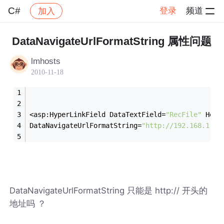
C#
登录
频道
加入
帖子详情
社区
C#
DataNavigateUrlFormatString 属性问题
lmhosts
2010-11-18
<asp:HyperLinkField DataTextField=
"RecFile"
 Head
DataNavigateUrlFormatString=
"http://192.168.1.1/
DataNavigateUrlFormatString 只能是 http:// 开头的
地址吗 ？