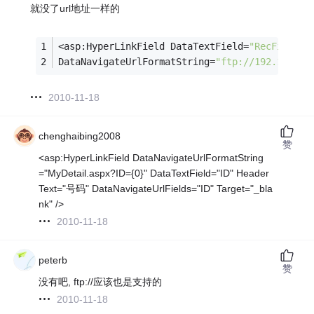
就没了url地址一样的
<asp:HyperLinkField DataTextField=
"RecFile"
 H
DataNavigateUrlFormatString=
"ftp://192.168.1.
2010-11-18
chenghaibing2008
赞
<asp:HyperLinkField DataNavigateUrlFormatString
="MyDetail.aspx?ID={0}" DataTextField="ID" Header
Text="号码" DataNavigateUrlFields="ID" Target="_bla
nk" />
2010-11-18
peterb
赞
没有吧, ftp://应该也是支持的
2010-11-18