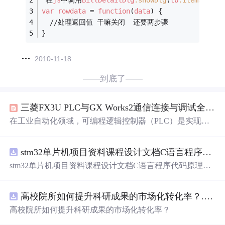
 在
js
中调用
BillDetailDlg
.showDlg
(
tb
.items
.get
(
var
rowdata
 = 
function
(
data
) {
  //处理返回值 干嘛关闭  还要两步骤
}	
2010-11-18
——到底了——
三菱FX3U PLC与GX Works2通信连接与调试全攻略
在工业自动化领域，可编程逻辑控制器（PLC）是实现设
备控制的核心。其工作原理是通过扫描执行用户编写的逻
辑程序，驱动输出模块控制执行机构。PLC的技术价值在
stm32单片机项目资料课程设计文档C语言程序代码原理图电路PCB实例悬挂运动控制系统论文资料
于提供了稳定、可靠的工业级控制方案，广泛应用于机械
制造、产线自动化、楼宇控制等场景。要实现控制，首先
stm32单片机项目资料课程设计文档C语言程序代码原理图
需建立上位机软件与PLC的通信链路。以三菱FX系列PLC
电路PCB实例悬挂运动控制系统论文资料
为例，通过USB编程电缆连接其编程口，并在GX Works2
软件中正确配置通信参数，是进行程序下载、在线监控和
高校院所如何提升科研成果的市场化转化率？.docx
调试的基础。本文聚焦于FX3U-32M型号，详细解析从硬
高校院所如何提升科研成果的市场化转化率？
件连接到软件设置的完整流程，涵盖驱动