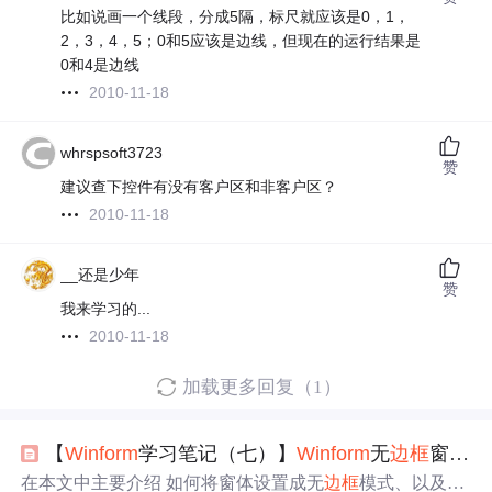
比如说画一个线段，分成5隔，标尺就应该是0，1，
2，3，4，5；0和5应该是边线，但现在的运行结果是
0和4是边线
2010-11-18
whrspsoft3723
赞
建议查下控件有没有客户区和非客户区？
2010-11-18
__还是少年
赞
我来学习的...
2010-11-18
加载更多回复（1）
【
Winform
学习笔记（七）】
Winform
无
边框
窗体拖动功能
在本文中主要介绍 如何将窗体设置成无
边框
模式、以及实