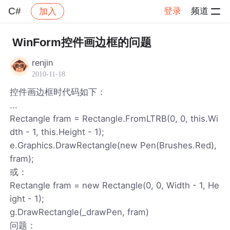
C#
登录
频道
加入
帖子详情
社区
C#
WinForm控件画边框的问题
renjin
2010-11-18
控件画边框时代码如下：
...
Rectangle fram = Rectangle.FromLTRB(0, 0, this.Wi
dth - 1, this.Height - 1);
e.Graphics.DrawRectangle(new Pen(Brushes.Red),
fram);
或：
Rectangle fram = new Rectangle(0, 0, Width - 1, He
ight - 1);
g.DrawRectangle(_drawPen, fram)
问题：