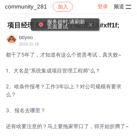
community_281
登录
频道
加入
帖子详情
社区
community_281
服务超时,请刷新
项目经理资质考试是个啥情况&#xff1f;
页面重试
btlyeo
2010-11-18
都干了5年了，才知道有这么个资质考试，真失败~
1、大名是“系统集成项目管理工程师”么？
2、啥条件报考？工作3年以上？对公司规模有要求
么？
3、报名去哪里？
还有啥要注意的？马上要拖家带口了，得开始折腾了~