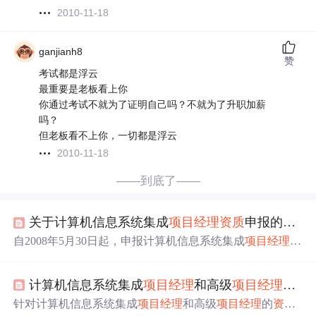
2010-11-18
ganjianh8
赞
考试都是浮云
最重要是老板看上你
你通过考试不就为了证明自己吗？不就为了升职加薪
吗？
但老板看不上你，一切都是浮云
2010-11-18
——到底了——
关于计算机信息系统集成
项目经理
资质
申报的补充通知
自2008年5月30日起，申报计算机信息系统集成
项目经理
资
质
不再需要提交
项目经理
培训合格证，改为提交系统集成
项目管理工程师或信息系统项目管理师资格证书。同时，
计算机信息系统集成
项目经理
和高级
项目经理
资质
对于暂时无法参加相关
考试
的
情况
提供了替代方案。
针对计算机信息系统集成
项目经理
和高级
项目经理
的
资质