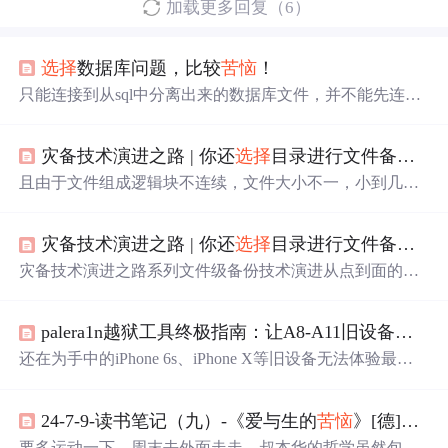
加载更多回复（6）
选择
数据库问题，比较
苦恼
！
只能连接到从sql中分离出来的数据库文件，并不能先连接
到服务器后去
选择
数据库，
苦恼
！图片在我空间里，暂时
不知道如何增加到文章中来！
灾备技术演进之路 | 你还
选择
目录进行文件备份吗？还在
且由于文件组成逻辑块不连续，文件大小不一，小到几K
B，大到几十G的文件都有，导致海量文件备份速度慢；科
力锐一直秉持着以客户需求出发的精神，面向未来，创新
灾备技术演进之路 | 你还
选择
目录进行文件备份吗？还在
研发，为客户提供更高质量的数据保护以及更完善的业务
连续性管理，让用户具备自主的灾备系统运营、管理和应
灾备技术演进之路系列文件级备份技术演进从点到面的全
急恢复能力，为用户赋能，并让赋能成为灾备行业主流价
流程防护数智时代，数据要素化、资产化，文件作为业务
值观！若是系统故障、业务宕机、软硬件故障，则需要协
数据的重要载体，其备份技术的革新对于保障数据安全与
调多方人员部署操作系统及应用，预置环境，再进行文件
palera1n越狱工具终极指南：让A8-A11旧设备重获新生
业务连续性具有举足轻重的意义。本文将追溯文件备份技
恢复，恢复时间长，恢复速度慢，业务连续性无法保障。
术的历史脉络，展现其从基础到先进的演进历程，并深入
还在为手中的iPhone 6s、iPhone X等旧设备无法体验最新i
同时，增量备份时，可只备份修改过的物理块，
剖析文件灾备技术的最新发展成果与最佳实践。什么是文
OS功能而
苦恼
吗？**palera1n越狱工具**正是你寻找的解
件级备份？文件级备份定义...
决方案！这款基于checkm8硬件漏洞的iOS越狱神器，专为
24-7-9-读书笔记（九）-《爱与生的
苦恼
》[德]叔本华 [译]金玲
A8到A11芯片设备量身打造，支持iOS 15.0到26.0的广泛系
统版本，让你的旧设备重新焕发活力。无论你是技术爱好
要多运动一下，周末去外面走走，叔本华的哲学虽然包含