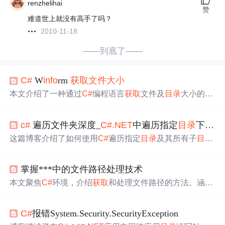
renzhelihai
赞
难道世上就没有高手了吗？
2010-11-18
——到底了——
C#
W
info
rm
获取
文件大小
本文介绍了一种通过
C#
编程语言
获取
文件及
目录
大小的方
法。包括如何利用
File
Info
类
获取
单个文件的大小，以及如
何递归遍历
目录
来计算整个
目录
的总大小。适用于需要监
c#
遍历文件夹深度_
C#
.NET
中遍历指定
目录
下的文件（及所有子
控磁盘空间使用的场景。
这篇博客介绍了如何使用
C#
遍历指定
目录
及其所有子
目录
，包括深层
目录
，以
获取
所有文件的完整路径。通过Direct
ory
Info
类和递归方法实现，展示了三个不同级别的文件搜
掌握***中的文件路径处理技术
索：1.
目录
下所有文件；2.
目录
及其子
目录
所有文件；3.
所有子
目录
及深层
目录
文件。示例代码展示了如何在实际
本文聚焦
C#
环境，介绍
获取
和处理文件路径的方法。涵盖
项目中应用这些方法。
文件路径概念，Server.MapPath和Path类方法
获取
路径，
Fil
e
Info
和Directory
Info
类
获取
文件与
目录
详情。还分析文件路
C#
报错System.Security.SecurityException
径安全风险，给出最佳实践，同时提供
IIS
权限设置指南，
保障Web应用安全。