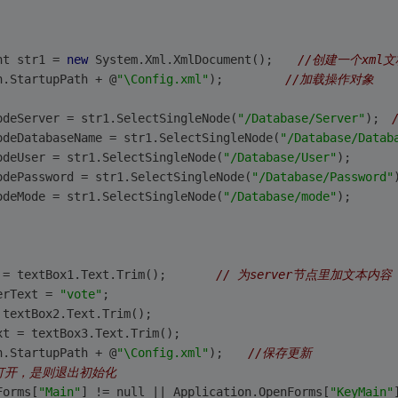
nt str1 = 
new
 System.Xml.XmlDocument();　　
//创建一个xml
n.StartupPath + @
"\Config.xml"
);　　　　　
//加载操作对象
odeServer = str1.SelectSingleNode(
"/Database/Server"
);　
odeDatabaseName = str1.SelectSingleNode(
"/Database/Datab
odeUser = str1.SelectSingleNode(
"/Database/User"
);
odePassword = str1.SelectSingleNode(
"/Database/Password"
odeMode = str1.SelectSingleNode(
"/Database/mode"
);
xt = textBox1.Text.Trim();　　　　
// 为server节点里加文本内容
erText = 
"vote"
;
 textBox2.Text.Trim();
xt = textBox3.Text.Trim();
n.StartupPath + @
"\Config.xml"
);　　
//保存更新
打开，是则退出初始化
Forms[
"Main"
] != null || Application.OpenForms[
"KeyMain"