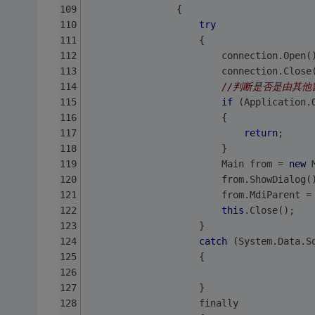
                {
try
                    {
                        connection.Open(
                        connection.Close
//判断是否是由其
if
 (Application.
                        {
return
;
                        }
                        Main from = 
new
 
                        from.ShowDialog(
                        from.MdiParent =
this
.Close();
                    }
catch
 (System.Data.S
                    {
                    }
                    finally