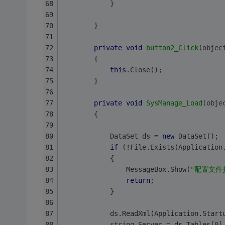
            }
        }
private
void
button2_Click
(objec
        {
this
.Close();
        }
private
void
SysManage_Load
(obje
        {
            DataSet ds = 
new
 DataSet();
if
 (!File.Exists(Application
            {
                MessageBox.Show(
"配置文件
return
;
            }
            ds.ReadXml(Application.Start
string
 Server = ds.Tables[
0
]