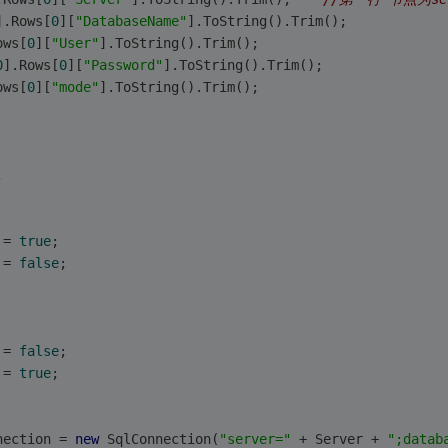
].Rows[
0
][
"DatabaseName"
].ToString().Trim();
ows[
0
][
"User"
].ToString().Trim();
0
].Rows[
0
][
"Password"
].ToString().Trim();
ows[
0
][
"mode"
].ToString().Trim();
;
 = 
true
;
 = 
false
;
 = 
false
;
 = 
true
;
nection = 
new
 SqlConnection(
"server="
 + Server + 
";datab