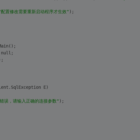
"配置修改需要重新启动程序才生效"
);
Main();
 null;
);
ient.SqlException E)
接错误，请输入正确的连接参数"
);