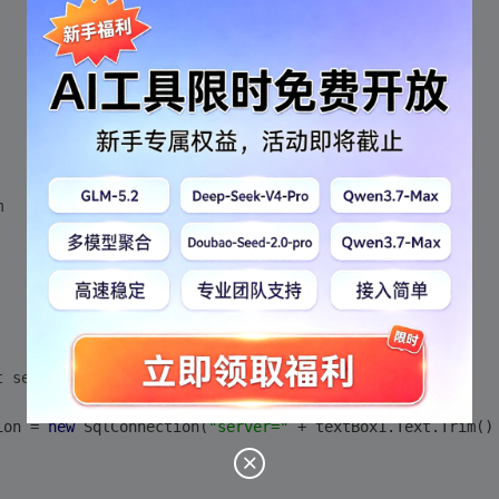
m
t sender, EventArgs e)
ion = 
new
 SqlConnection(
"server="
 + textBox1.Text.Trim()