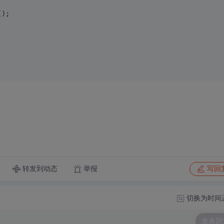
();
转发到动态
举报
写回
切换为时间
发表回