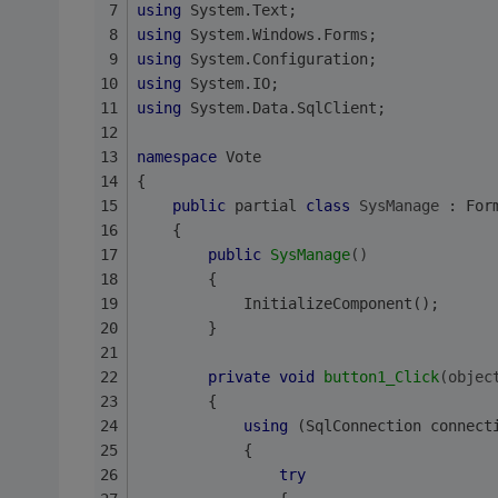
using
 System.Text;
using
 System.Windows.Forms;
using
 System.Configuration;
using
 System.IO;
using
 System.Data.SqlClient;
namespace
 Vote
{
public
 partial 
class
SysManage
 :
 For
    {
public
SysManage
()
        {
            InitializeComponent();
        }
private
void
button1_Click
(objec
        {
using
 (SqlConnection connect
            {
try