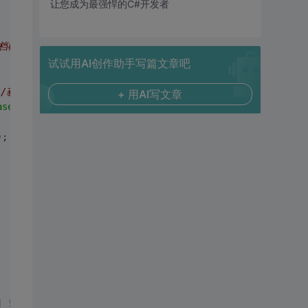
让您成为最强悍的C#开发者
文档模型
试试用AI创作助手写篇文章吧
//获得节点
+ 用AI写文章
aseName"
);
);
] != null)