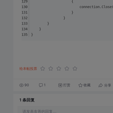
                    {
                        connection.Close
                    }
                }
        }
    }
}
给本帖投票
90
1
打赏
分享
收藏
1 条
回复
请发表友善的回复…