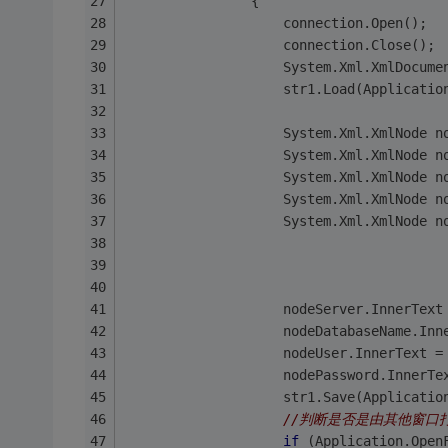
                {
                    connection.Open();
                    connection.Close();
                    System.Xml.XmlDocume
                    str1.Load(Applicatio
                    System.Xml.XmlNode n
                    System.Xml.XmlNode n
                    System.Xml.XmlNode n
                    System.Xml.XmlNode n
                    System.Xml.XmlNode n
                    nodeServer.InnerTe
                    nodeDatabaseName.Inn
                    nodeUser.InnerText =
                    nodePassword.InnerTe
                    str1.Save(Applicatio
//判断是否是由其他窗口
if
 (Application.Open