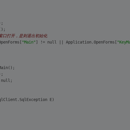
);
();
他窗口打开，是则退出初始化
OpenForms[
"Main"
] != null || Application.OpenForms[
"KeyM
Main();
);
 null;
qlClient.SqlException E)