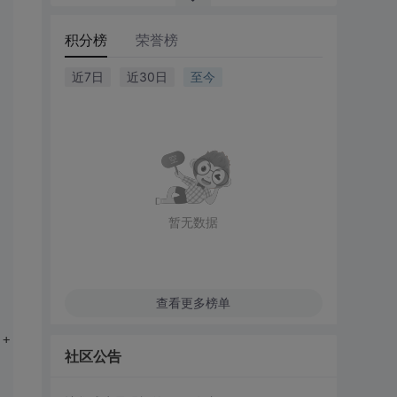
积分榜
荣誉榜
近7日
近30日
至今
暂无数据
查看更多榜单
 + 
";database=vote;uid="
 + textBox2.Text.Trim() + 
";pwd=
社区公告