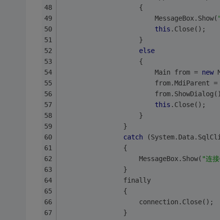
                    {
                        MessageBox.Show(
this
.Close();
                    }
else
                    {
                        Main from = 
new
 
                        from.MdiParent =
                        from.ShowDialog(
this
.Close();
                    }
                }
catch
 (System.Data.SqlCl
                {
                    MessageBox.Show(
"连
                }
                finally
                {
                    connection.Close();
                }