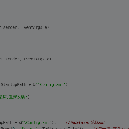
t sender, EventArgs e)
ct sender, EventArgs e)
.StartupPath + @
"\Config.xml"
))
损坏,重新安装"
);
upPath + @
"\Config.xml"
);    
//用dataset读取xml
.Rows[
0
][
"Server"
].ToString().Trim();    
//第一行 节点为se