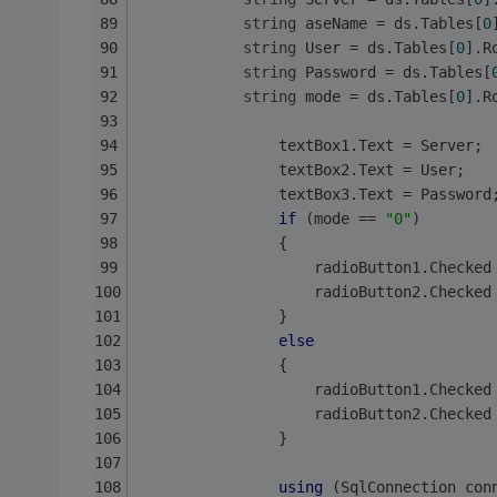
string
 aseName = ds.Tables[
0
string
 User = ds.Tables[
0
].R
string
 Password = ds.Tables[
string
 mode = ds.Tables[
0
].R
                textBox1.Text = Server;
                textBox2.Text = User;
                textBox3.Text = Password
if
 (mode == 
"0"
)
                {
                    radioButton1.Checked
                    radioButton2.Checked
                }
else
                {
                    radioButton1.Checked
                    radioButton2.Checked
                }
using
 (SqlConnection con