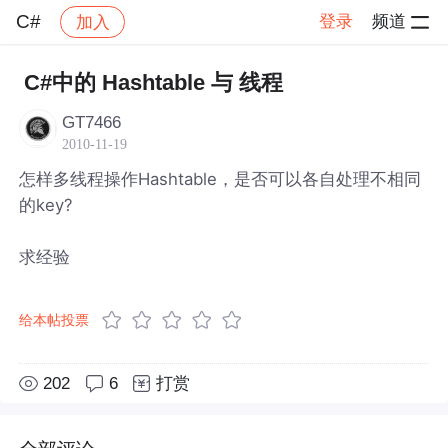
C#
登录
频道
加入
帖子详情
社区
C#
C#中的 Hashtable 与 线程
GT7466
2010-11-19
怎样多线程操作Hashtable，是否可以各自处理不相同
的key?
求经验
给本帖投票
202
6
打赏