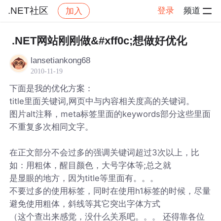
.NET社区
登录
频道
加入
帖子详情
社区
.NET社区
.NET网站刚刚做&#xff0c;想做好优化
lansetiankong68
2010-11-19
下面是我的优化方案：
title里面关键词,网页中与内容相关度高的关键词。
图片alt注释，meta标签里面的keywords部分这些里面
不重复多次相同文字。
在正文部分不会过多的强调关键词超过3次以上，比
如：用粗体，醒目颜色，大号字体等;总之就
是显眼的地方，因为title等里面有。。。
不要过多的使用标签，同时在使用h1标签的时候，尽量
避免使用粗体，斜线等其它突出字体方式
（这个查出来感觉，没什么关系吧。。。 还得靠各位