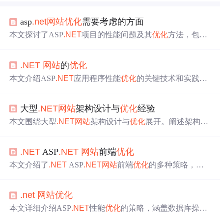
asp
.net
网站
优化
需要考虑的方面
本文探讨了ASP
.NET
项目的性能问题及其
优化
方法，包括
前后台调优策略，并详细介绍了JavaScript与C#间变量及函
数交互的多种实现方式。
.NET
网站
的
优化
本文介绍ASP
.NET
应用程序性能
优化
的关键技术和实践，
包括数据库操作
优化
、页面
优化
、程序改进、缓存策略及
web.config配置技巧。
大型
.NET
网站
架构设计与
优化
经验
本文围绕大型
.NET
网站
架构设计与
优化
展开。阐述架构设
计核心原则，如模块化与解耦、高可用与容错性设计、弹
性扩展；介绍核心技术栈，包括Web框架、数据库、缓存
.NET
ASP
.NET
网站
前端
优化
等设计；还提及性能
优化
实践，如延迟加载、异步编程
等，助开发者构建高质量系统。
本文介绍了
.NET
ASP
.NET
网站
前端
优化
的多种策略，包
括减少HTTP请求、使用内容发布网络（CDN）、添加Exp
ires头以实现组件缓存、压缩组件、减少ViewState大小、将
.net
网站
优化
样式表放在顶部、将脚本放在底部、使用外部CSS和JavaSc
ript、减少DNS查找、精简JavaScript代码以及图片
优化
。通
本文详细介绍ASP
.NET
性能
优化
的策略，涵盖数据库操
过这些方法，可以显著提升
网站
性能和用户体验。
作、页面
优化
、程序改进等方面，旨在提高Web应用程序