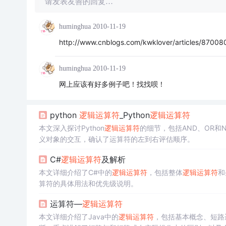
请发表友善的回复…
huminghua
2010-11-19
http://www.cnblogs.com/kwklover/articles/87008
huminghua
2010-11-19
网上应该有好多例子吧！找找呗！
python
逻辑运算符
_Python
逻辑运算符
本文深入探讨Python
逻辑运算符
的细节，包括AND、OR
义对象的交互，确认了运算符的左到右评估顺序。
C#
逻辑运算符
及解析
本文详细介绍了C#中的
逻辑运算符
，包括整体
逻辑运算符
和
算符的具体用法和优先级说明。
运算符—
逻辑运算符
本文详细介绍了Java中的
逻辑运算符
，包括基本概念、短路