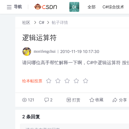
全部
C#综合技术
导航
社区
C#
帖子详情
逻辑运算符
2010-11-19 10:17:30
morifengchui
请问哪位高手帮忙解释一下啊，C#中逻辑运算符 按
给本帖投票
121
2
打赏
分享
收藏
2 条
回复