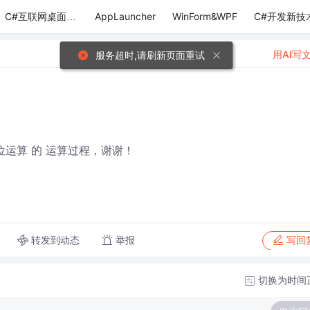
AppLauncher
WinForm&WPF
C#开发新技
C#互联网桌面应用
用AI写
服务超时,请刷新页面重试
位运算 的 运算过程，谢谢！
转发到动态
举报
写回
切换为时间