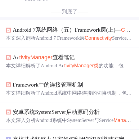
——到底了——
Android 7系统网络（五）Framework层(上)—
Connec
本文深入剖析Android 7 Framework层
Connec
tivity
Service的
核心机制，涵盖其宏观架构、启动流程、核心数据结构
（NetworkAgentInfo、NetworkCapabilities、NetworkReques
Ac
tivity
Manager
查看笔记
t）、网络评分与选择算法、WiFi与移动数据全链路切换流
程、默认网络管理、Linger机制、旧API兼容（LegacyType
本文详细解析了Android Ac
tivity
Manager
类
的功能，包括
Tracker）及
CONNEC
TIVITY
_ACTION广播机制。重点阐
如何通过getSystemService方法获取系统服务，如窗口管理
述其作为网络总调度中心如何通过评分策略决定默认网
器、搜索管理器等，并深入探讨了其内部实现机制，如Co
络、驱动网络切换，并协调NMS/NPMS等服务。
Framework中的连接管理机制
ntext
类
的实现方式以及系统服务的注册过程。
本文详细解析了Android系统中网络连接的切换机制，包括
WIFI断开后如何自动切换至移动数据的过程。涉及Networ
kInfo、NetworkAgent、
Connec
tivity
Service等多个核心组件
安卓系统SystemServer启动源码分析
的交互。
本文深入分析Android系统中SystemServer与Service
Manage
r
的启动流程及协作关系。Service
Manager
作为Binder通信
的上下文管理者，由init进程优先启动并注册为Handle=0；