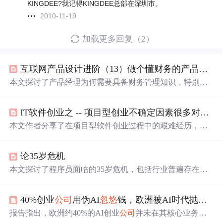
KINGDEE?我记得KINGDEE总部在深圳市。
2010-11-19
加载更多回复（2）
互联网产品设计进阶（13）做个懂财务的产品经理
本文探讨了产品经理为何需要具备财务管理知识，特别是
在互联网产品设计中。通过理解财务报表如资产负债表，
产品经理可以更好地评估项目的市场前景，制定产品规划
IT软件创业之 -- 项目型创业不确定因素很多对管理上要求更高，赚钱很难、赚大钱更难
并吸引投资。
本文作者分享了在项目型软件创业过程中的艰难经历，包
括项目经理离职、无合同订单的风险、客户的
忽悠
、合同
执行受阻等问题，并强调了即使签订了合同也可能面临各
论35岁危机
种不可预知的挑战。
本文探讨了程序员面临的35岁危机，包括行业普遍存在的
年龄限制、招聘趋势和五种应对策略：成为技术专家、坚
守基层、考编制、创业或转行。作者提供了实用建议，强
40%创业
公司
用伪AI
忽悠
钱，欧洲被AI时代抛弃了吗？
调选择稳定
公司
、学习方法、信任关系和财务管理的重要
性。
报告指出，欧洲约40%的AI创业
公司
并未在其核心业务中