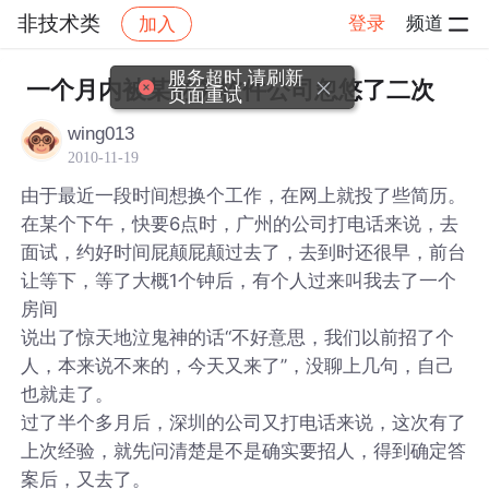
非技术类
登录
频道
加入
帖子详情
社区
非技术类
服务超时,请刷新
一个月内被某财务软件公司忽悠了二次
页面重试
wing013
2010-11-19
由于最近一段时间想换个工作，在网上就投了些简历。
在某个下午，快要6点时，广州的公司打电话来说，去
面试，约好时间屁颠屁颠过去了，去到时还很早，前台
让等下，等了大概1个钟后，有个人过来叫我去了一个
房间
说出了惊天地泣鬼神的话“不好意思，我们以前招了个
人，本来说不来的，今天又来了”，没聊上几句，自己
也就走了。
过了半个多月后，深圳的公司又打电话来说，这次有了
上次经验，就先问清楚是不是确实要招人，得到确定答
案后，又去了。