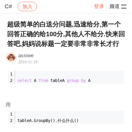
C#
登录
频道
加入
帖子详情
社区
C#
超级简单的白送分问题,迅速给分,第一个
回答正确的给100分,其他人不给分.快来回
答吧,妈妈说标题一定要非常非常长才行
assiwe
2010-11-19
select
 A 
from
 tableA 
group
by
 A
用
tableA.GroupBy().什么什么()