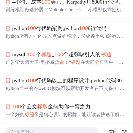
4小时、成本
100
美元，Karpathy用8000行代码教你手搓ChatGPT，开源
训练模型做选择题（Multiple Choice），小模型仅靠随机网
络训练无法理解选择题的规则，模型必须学会将选项
（A、B、C、D）与
正确
答案对应，我们在训练中加入了
python
100
行代码案例,python
100
0行代码
MMLU auxiliary_train 中的 10 万道选择题。
简单
来
说
，CO
RE 是一个规范化的综合指标，用于衡量模型在多个自动补
Python所有方向的技术点做的整理，形成各个领域的知识
全数据集上的表现。简而言之，nanochat 可以看做是一个
点汇总，它的用处就在于，你可以按照上面的知识点去找
类似 ChatGPT 的 LLM 的全栈实现，它把训练和推理的全
对应的学习资源，保证自己学得较为全面。（全套教程文
流程都整合进了一个干净、轻量、可修改、几乎零依赖的
mysql
100
个
标题
_
100
个超强吸引人的
标题
末领取哈）
代码库里。
广告学大师大卫·奥格威曾
说
：“
标题
在大部
分
广告中，都
是最重要的元素，能够决定读者会不会看这则广告。”的确
如此。好的
标题
就是作品成功的一半，
标题
先声夺人，作
python
100
行代码以上的程序设计,python代码300行程序
品的曝光量和点击量就会大大增加，
标题
不吸引人，作品
打开率就会惨淡不已。毕竟谁也不愿意辛辛苦苦写出的文
Python当中的PywebIO模块可以帮助开发者在不具备HTML
章没人阅读，因此作为社群运营者必须要学会撰写
标题
，
和JavaScript的情况下也能够
迅速
构建Web应用或者是基于
写得越吸引人越好。那么，如何才能写出吸引眼球的爆款
浏览器的GUI应用，PywebIO还可以和一些常用的可视化
标题
呢？今天给大家
分
享6种实用的写作技巧，让你...
100
个公文
标题
金句助你一臂之力
模块联用，制作成一个可视化大屏，我们先来安装好需要
用到的模块上面提到的cutecharts模块是Python当中的手绘
一个好的
标题
像是精心设计的招牌，能让读者快速了解公
风格的可视化神器，相信大家对此并不陌生，我们来看一
文的内容和目的，从而决定是否要投入时间去仔细阅读。
下它与PywebIO模块结合绘制图表的效果是什么样的，代
公文
标题
是整个公文的“门面”，一个精准、醒目的
标题
不
5
说点什么…
码如下chart = Bar("Bar-基本示例", width="
100
%")output。