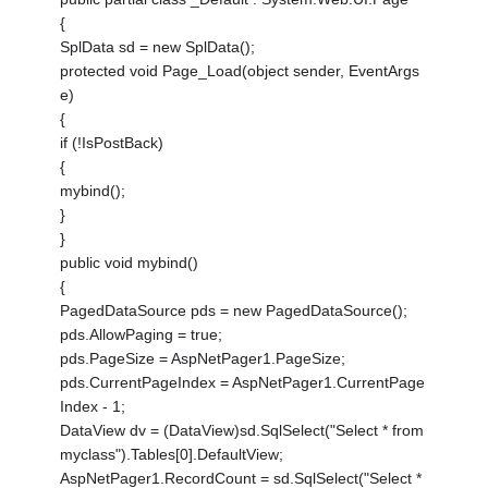
{
SplData sd = new SplData();
protected void Page_Load(object sender, EventArgs
e)
{
if (!IsPostBack)
{
mybind();
}
}
public void mybind()
{
PagedDataSource pds = new PagedDataSource();
pds.AllowPaging = true;
pds.PageSize = AspNetPager1.PageSize;
pds.CurrentPageIndex = AspNetPager1.CurrentPage
Index - 1;
DataView dv = (DataView)sd.SqlSelect("Select * from
myclass").Tables[0].DefaultView;
AspNetPager1.RecordCount = sd.SqlSelect("Select *