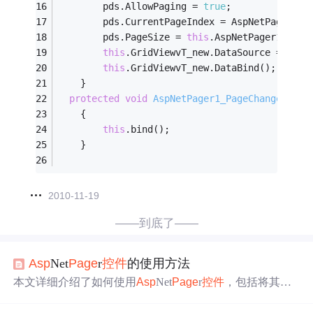
        pds.AllowPaging = 
true
;
        pds.CurrentPageIndex = AspNetPager1.C
        pds.PageSize = 
this
.AspNetPager1.Page
this
.GridViewvT_new.DataSource = pds;
this
.GridViewvT_new.DataBind();
    }
protected
void
AspNetPager1_PageChanged
(obj
    {
this
.bind();
    }
2010-11-19
——到底了——
Asp
Net
Page
r
控件
的使用方法
本文详细介绍了如何使用
Asp
Net
Page
r
控件
，包括将其添
加到工具箱，创建存储过程，建立数据连接类，处理页面
加载事件，定义数据绑定方法，以及设置不同样式的步骤