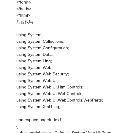
</form>
</body>
</html>
后台代码
using System;
using System.Collections;
using System.Configuration;
using System.Data;
using System.Linq;
using System.Web;
using System.Web.Security;
using System.Web.UI;
using System.Web.UI.HtmlControls;
using System.Web.UI.WebControls;
using System.Web.UI.WebControls.WebParts;
using System.Xml.Linq;
namespace pageIndex1
{
public partial class _Default : System.Web.UI.Page