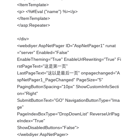
<ItemTemplate>
<p> <%#Eval ("name") %></p>
</ItemTemplate>
</asp:Repeater>
</div>
<webdiyer:AspNetPager ID="AspNetPager1" runat
="server" Enabled="False"
EnableTheming="True" EnableUrlRewriting="True" Fi
rstPageText="这是第一页"
LastPageText="这以是最后一页" onpagechanged="A
spNetPager1_PageChanged" PageSize="5"
PagingButtonSpacing="10px" ShowCustomInfoSecti
on="Right"
SubmitButtonText="GO" NavigationButtonType="Ima
ge"
PageIndexBoxType="DropDownList" ReverseUrlPag
eIndex="True"
ShowDisabledButtons="False">
</webdiyer:AspNetPager>