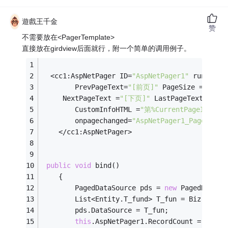
遊戲王千金
赞
不需要放在<PagerTemplate>
直接放在girdview后面就行，附一个简单的调用例子。
  <cc1:AspNetPager ID=
"AspNetPager1"
 runat=
"s
        PrevPageText=
"[前页]"
 PageSize = 
"10"
     NextPageText =
"[下页]"
 LastPageText = 
"尾
        CustomInfoHTML =
"第%CurrentPageIndex%
        onpagechanged=
"AspNetPager1_PageChang
    </cc1:AspNetPager>
public
void
 bind()
    {
        PagedDataSource pds = 
new
 PagedDataSo
        List<Entity.T_fund> T_fun = Biz.T_fun
        pds.DataSource = T_fun;
this
.AspNetPager1.RecordCount = T_fun