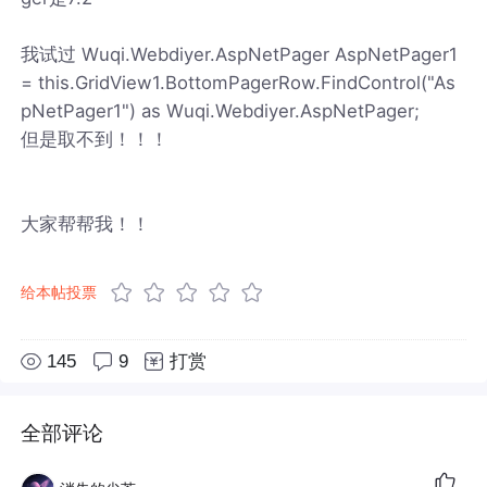
我试过 Wuqi.Webdiyer.AspNetPager AspNetPager1
= this.GridView1.BottomPagerRow.FindControl("As
pNetPager1") as Wuqi.Webdiyer.AspNetPager;
但是取不到！！！
大家帮帮我！！
给本帖投票
145
9
打赏
全部评论