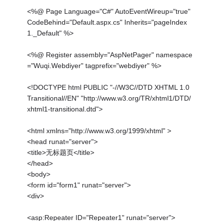
<%@ Page Language="C#" AutoEventWireup="true"
CodeBehind="Default.aspx.cs" Inherits="pageIndex
1._Default" %>
<%@ Register assembly="AspNetPager" namespace
="Wuqi.Webdiyer" tagprefix="webdiyer" %>
<!DOCTYPE html PUBLIC "-//W3C//DTD XHTML 1.0
Transitional//EN" "http://www.w3.org/TR/xhtml1/DTD/
xhtml1-transitional.dtd">
<html xmlns="http://www.w3.org/1999/xhtml" >
<head runat="server">
<title>无标题页</title>
</head>
<body>
<form id="form1" runat="server">
<div>
<asp:Repeater ID="Repeater1" runat="server">