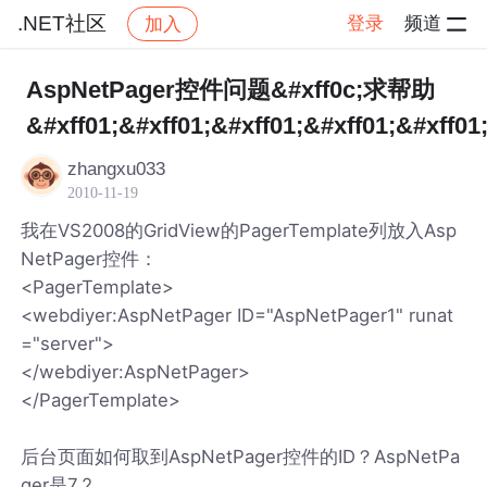
.NET社区
登录
频道
加入
帖子详情
社区
.NET社区
AspNetPager控件问题&#xff0c;求帮助
&#xff01;&#xff01;&#xff01;&#xff01;&#xff01
zhangxu033
2010-11-19
我在VS2008的GridView的PagerTemplate列放入Asp
NetPager控件：
<PagerTemplate>
<webdiyer:AspNetPager ID="AspNetPager1" runat
="server">
</webdiyer:AspNetPager>
</PagerTemplate>
后台页面如何取到AspNetPager控件的ID？AspNetPa
ger是7.2