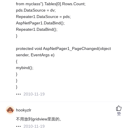
from myclass").Tables[0].Rows.Count;
pds.DataSource = dv;
Repeater1.DataSource = pds;
AspNetPager1.DataBind();
Repeater1.DataBind();
}
protected void AspNetPager1_PageChanged(object
sender, EventArgs e)
{
mybind();
}
}
}
2010-11-19
hookyzlr
赞
不用放到gridview里面的。
2010-11-19