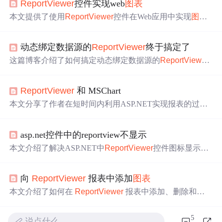
ReportViewer
控件实现web
图表
本文提供了使用
ReportViewer
控件在Web应用中实现
图表
展示的过程详解，并附带视频教程链接，帮助解决OWC在
线使用时遇到的
问题
。
动态绑定数据源的
ReportViewer
终于搞定了
这篇博客介绍了如何搞定动态绑定数据源的
ReportViewer
，重点参考了特定文章，并提到了可能遇到的
问题
。此
外，文章详述了Markdown编辑器的新功能，包括全新界面
ReportViewer
和 MSChart
设计、图片拖拽、KaTeX数学公式、Mermaid
图表
等，旨在
提升写作体验和效率。
本文分享了作者在短时间内利用ASP.NET实现报表的过
程，重点介绍了使用免费的
ReportViewer
组件遇到的
问题
及其解决办法。
asp.net控件中的reportview不显示
本文介绍了解决ASP.NET中
ReportViewer
控件图标显示异
常的
问题
步骤。包括正确安装
ReportViewer
控件、配置we
b.config文件以支持
图表
和报告查看器控件，以及调整IIS应
向
ReportViewer
报表中添加
图表
用程序池设置的方法。
本文介绍了如何在
ReportViewer
报表中添加、删除和移
动
图表
，以及修改
图表
的外观和数据。内容包括设置
图表
类型、调整
图表
大小位置、添加数据、修改轴和图例样
5
说点什么…