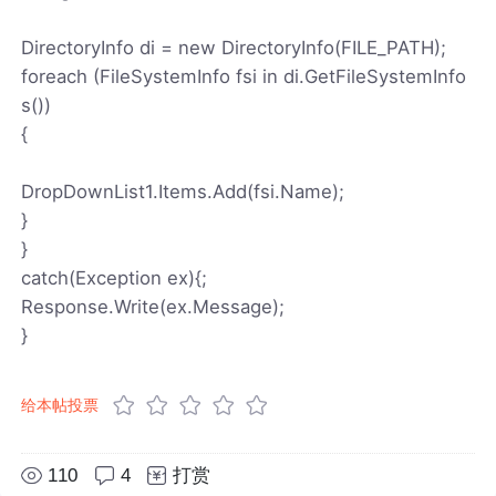
DirectoryInfo di = new DirectoryInfo(FILE_PATH);
foreach (FileSystemInfo fsi in di.GetFileSystemInfo
s())
{
DropDownList1.Items.Add(fsi.Name);
}
}
catch(Exception ex){;
Response.Write(ex.Message);
}
给本帖投票
110
4
打赏