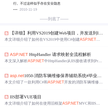
行。不过这样似乎存在安全隐患
2010-11-19
——到底了——
【详细】利用VS2019创建Web项目，并发送到IIS，以及IIS与
本文详细介绍了如何在VS2019中使用C#创建
ASP.NET
Web
应用程序，从新建项目、选择模板，到添加Web窗体，以
及
发布
Web应用到本地文件系统。接着，文章指导读者如
ASP.NET
HttpHandler 请求映射全流程解析
何安装和配置IIS，包括启用Windows功能、安装
ASP.NET
和配置网站
权限
，最后通过IIS管理器浏览
发布
的网站。,
本文深入解析
ASP.NET
中HttpHandler从IIS接收请求到Proc
essRequest执行的七步映射链：涵盖IIS集成模式下的请求移
交、web.config驱动的扩展名匹配、HandlerFactory动态实
asp.net
1050-消防车辆维修保养辅助系统#毕业设计
例化、Precondition运行时校验等关键环节；重点剖析配置
陷阱、性能瓶颈（如首次编译耗时）及安全风险（路径遍
本文介绍了一款利用C#和
ASP.NET
开发的消防车辆维修保
历、MIME混淆等），并以带认证的文件下载Handler为例
养系统，旨在优化驾驶员查询保养方法、故障诊断和远程
提供完整实操方案。
协助，助力高效消防工作。系统包含登录、保养信息查
IIS部署VUE项目
询、故障信息管理、常见问题库和远程技术支持等功能。
本文详细介绍了如何在使用旧框架
ASP.NET
MVC和IIS的