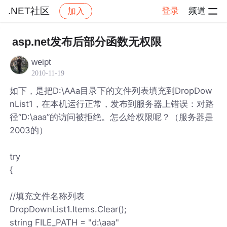
.NET社区
登录
频道
加入
帖子详情
社区
.NET社区
asp.net发布后部分函数无权限
weipt
2010-11-19
如下，是把D:\AAa目录下的文件列表填充到DropDow
nList1，在本机运行正常，发布到服务器上错误：对路
径“D:\aaa”的访问被拒绝。怎么给权限呢？（服务器是
2003的）
try
{
//填充文件名称列表
DropDownList1.Items.Clear();
string FILE_PATH = "d:\aaa"