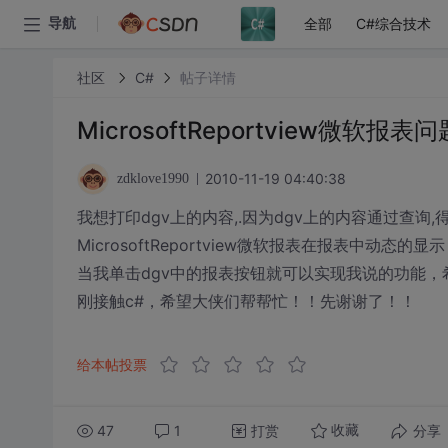
全部
C#综合技术
导航
社区
C#
帖子详情
MicrosoftReportview微软报
2010-11-19 04:40:38
zdklove1990
我想打印dgv上的内容,.因为dgv上的内容通过查询
MicrosoftReportview微软报表在报表中动
当我单击dgv中的报表按钮就可以实现我说的功能
刚接触c#，希望大侠们帮帮忙！！先谢谢了！！
给本帖投票
47
1
打赏
分享
收藏