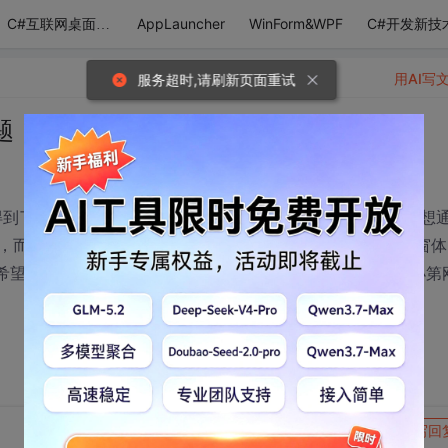
AppLauncher
WinForm&WPF
C#开发新技
C#互联网桌面应用
用AI写
服务超时,请刷新页面重试
表问题，急！！
,得到了一定的数据，不需要打印全部.我不想直接打印dgv，我想
态的显示，而且要代码绑定报表的 ，dgv在一个窗体，报表在另一个窗
，希望大侠们谁有示例代码，给我参考参考，小弟感激不尽，小第
转发到动态
举报
写回