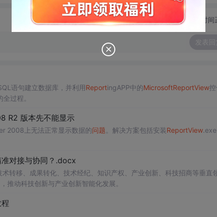
切换为时间
发表回
SQL语句建立数据库，并利用
Report
ingAPP中的
Microsoft
Report
View
控
的全过程。
2008 R2 版本先不能显示
rver 2008上无法正常显示数据的
问题
。解决方案包括安装
Report
View
.ex
对接与协同？.docx
在技术转移、成果转化、技术经纪、知识产权、产业创新、科技招商等垂直
案，推动科技创新与产业创新智能化发展。
教程