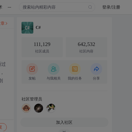
...
术
登录/注册
文章
C#
111,129
642,532
社区成员
社区内容
通过
体，
发帖
与我相关
我的任务
分享
刚
社区管理员
加入社区
复