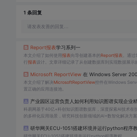
1 条
回复
请发表友善的回复…
Report
报表
学习系列一
本文介绍了如何使用
报表
向导创建基本的
Report
报表
。通过
行
报表
设计。文章详细记录了从创建数据库到实现数据展示
Microsoft
Report
View
在 Windows Server 
本文介绍了解决
Microsoft
Report
View
控件在Windows Se
置正确的应用连接池。
产业园区运营负责人如何利用知识图谱实现企业精准
科易网基于40亿+科创知识图谱数据库，深度探索AI技术
的多样化应用场景，研究科技创新领域的AI+数智化解决方
研华网关ECU-1051搭建环境并运行python程序
研华网关ECU-1051搭建环境并运行python程序教程