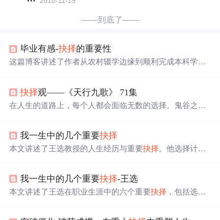
2010-11-19
——到底了——
毕业有感-
抉择
的重要性
这篇博客讲述了作者从农村辍学边缘到顺利完成本科学业
的经历，感恩父母、老师的支持和自己在关键
抉择
上的坚
持。文章强调了每个决定对人生轨迹的影响，并分享了面
抉择
观——《天行九歌》 71集
对就业或深造
抉择
时的思考过程，最终选择了就业以减轻
家庭负担。
在人生的道路上，每个人都会面临无数的选择。鬼谷之道
教导我们，
抉择
并非简单的对错判断，而是理解每个选择
背后可能产生的结果。本篇探讨了两种
抉择
方式——先决
我一生中的几个重要
抉择
后择与先择后决，以及它们在现实中的应用。
本文讲述了王选教授的人生经历与重要
抉择
。他选择计算
数学专业，投身软硬件结合研究，后从事照排项目，采用
独特技术途径，经18年奋斗取得成功。他还致力于技术商
我一生中的几个重要
抉择
-王选
品化、企业化，晚年扶植年轻人，强调正确名利观和团队
合作。
本文讲述了王选在职业生涯中的六个重要
抉择
，包括选择
计算数学专业、投身软件领域、锻炼英语听力等，以及如
何克服困难坚持技术创新和商品化之路。