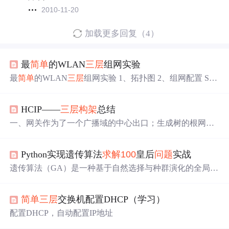
2010-11-20
加载更多回复（4）
最
简单
的WLAN
三层
组网实验
最
简单
的WLAN
三层
组网实验 1、拓扑图 2、组网配置 SW
1配置： SW1 [SW1]vlan batch 10 101 102 //放行VLAN [SW
1]interface GigabitEthernet0/0/1 [SW1-GigabitEthernet0/0/1]por
HCIP——
三层
构架
总结
t link-type trunk [SW1-GigabitEthernet0/0/1]port trunk pvid vlan
100
[SW1-GigabitEthernet0/0/1]port trunk allow-pas
一、网关作为了一个广播域的中心出口；生成树的根网桥
也是一棵树的中心，也是流量的集合点； 若将两者
分
配不
同的设备将导致网络通讯资源浪费，故强烈建议两者在同
Python实现遗传算法
求解
100
皇后
问题
实战
一台汇聚层设备上； 若使用基于vlan或基于
分
组的STP协
议来工作
三层
架构中，将导致vlan间或组间通讯时对汇聚
遗传算法（GA）是一种基于自然选择与种群演化的全局优
层间链路带宽要求较高，可以通过 以太网通道 channel (cis
化方法，其核心在于编码设计、适应度函数建模与进化算
co ) 以太网中继Eth-Trunk(华为) 技术来解决 通道技术将多
子协同。在N-Queen这类强约束组合优化
问题
中，传统交
个接口逻辑的整合为一个接口，实现带宽叠加的作用； 配
简单
三层
交换机配置DHCP（学习）
叉操作易破坏解的合法性，而精英保留+定向变异策略反而
置要求： 1、 通道的对端必须为同一台设备； 2
更稳定高效。本文聚焦GA落地关键：如何用一维排列编码
配置DHCP，自动配置IP地址
天然满足行列唯一性，再通过r-c/r+c哈希实现O(N²)对角线