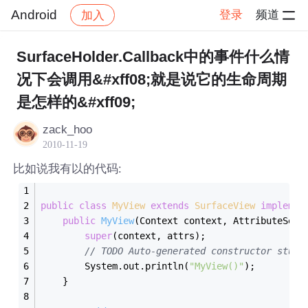
Android
登录
频道
加入
帖子详情
社区
Android
SurfaceHolder.Callback中的事件什么情
况下会调用&#xff08;就是说它的生命周期
是怎样的&#xff09;
zack_hoo
2010-11-19
比如说我有以的代码:
public
class
MyView
extends
SurfaceView
implemen
public
MyView
(Context context, AttributeSet 
super
(context, attrs);
// TODO Auto-generated constructor stub
		System.out.println(
"MyView()"
);
	}