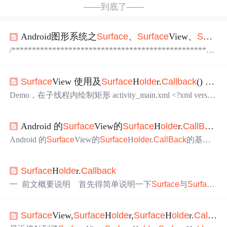
——到底了——
Android图形系统之
Surface
、
Surface
View、
Surface
/**************************************************
****************************************** * autho
r：conowen@大钟
Surface
View 使用及
Surface
H
olde
r.
Callback
() 回调方法分析
Demo，在子线程内绘制矩形 activity_main.xml <?xml versio
n="1.0" encoding="utf-8"?> <LinearLayout xmlns:android="htt
p://schemas.android.com/apk/res/android" xmlns:tools="http://sc
Android 的
Surface
View的
Surface
H
olde
r.
CallBack
hemas.android.com/tools" android:layout_width="match_paren
t" android
Android 的
Surface
View的
Surface
H
olde
r.
CallBack
的基本
架构 public class MenuView extends
Surface
View implements
Surface
H
olde
r.
CallBack
{ pubilc MenuView(){} //
Surface
H
olde
r.
Callback
构造器
一 前文概要说明 首先得简单说明一下
Surface
与
Surface
H
olde
r.
Callback
之间的联系。
Surface
是android的一个重
要元素，用于android画面的图形绘制。而
Surface
View是视
Surface
View,
Surface
H
olde
r,
Surface
H
olde
r.
CallBack
图（View）的一个继承类，每一个
Surface
View都内嵌封
装一个
Surface
。通过
调用
Surface
H
olde
r可以
调用
Surface