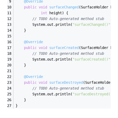
@Override
public
void
surfaceChanged
(SurfaceHolder hol
int
 height)
{
// TODO Auto-generated method stub
		System.out.println(
"surfaceChanged()"
);
	}
@Override
public
void
surfaceCreated
(SurfaceHolder hol
// TODO Auto-generated method stub		
		System.out.println(
"surfaceCreated()"
);
	}
@Override
public
void
surfaceDestroyed
(SurfaceHolder h
// TODO Auto-generated method stub
		System.out.println(
"surfaceDestroyed()"
)
	}
}