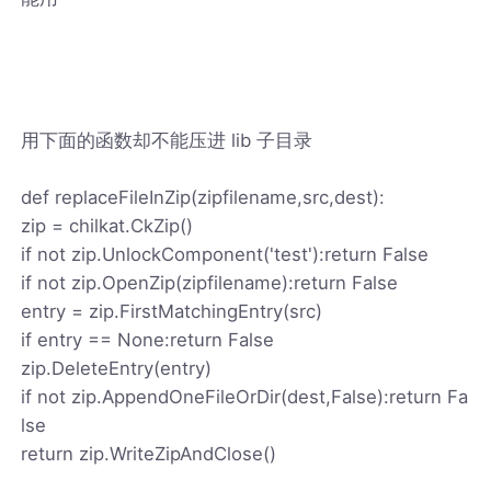
用下面的函数却不能压进 lib 子目录
def replaceFileInZip(zipfilename,src,dest):
zip = chilkat.CkZip()
if not zip.UnlockComponent('test'):return False
if not zip.OpenZip(zipfilename):return False
entry = zip.FirstMatchingEntry(src)
if entry == None:return False
zip.DeleteEntry(entry)
if not zip.AppendOneFileOrDir(dest,False):return Fa
lse
return zip.WriteZipAndClose()