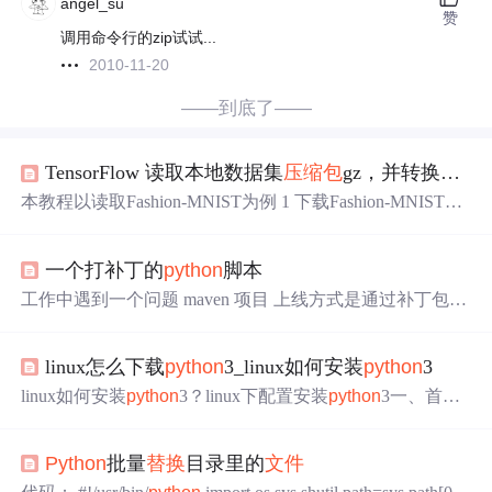
angel_su
赞
调用命令行的zip试试...
2010-11-20
——到底了——
TensorFlow 读取本地数据集
压缩包
gz，并转换为numpy矩阵【修改官方源码而成】
本教程以读取Fashion-MNIST为例 1 下载Fashion-MNIST数
据集gz格式
压缩包
fashion-mnist 共下载四个
文件
本人将所
有
文件
保存到此文档
路径
中：'/home/brian/Documents/tensorf
一个打补丁的
python
脚本
low-gpu/tensorflow-learning/data/fashion/' 2 在
python
3环境中
通过如下读入数据，并转换为numpy...
工作中遇到一个问题 maven 项目 上线方式是通过补丁包的
方式进行的，无法通过本地打包，只能把需要上传的
文件
达成一个
压缩包
，，再到线上进行覆盖执行。
linux怎么下载
python
3_linux如何安装
python
3
linux如何安装
python
3？linux下配置安装
python
3一、首
先，官网下载
python
3的所需版本。推荐：《
python
教程》
(1)方式一wget https://www.
python
.org/ftp/
python
/3.6.0/
Pytho
Python
批量
替换
目录里的
文件
n
-3.6.0.tgz想下载到那个
文件
夹下就先进入到那个
文件
夹下
——cd /home/download(2)方式二在官网上下载完
压缩包