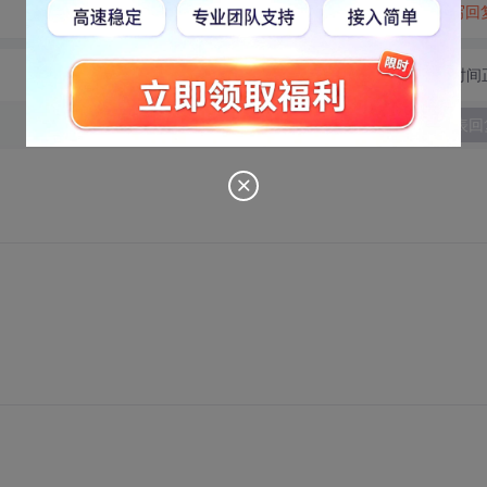
转发到动态
举报
写回
切换为时间
发表回