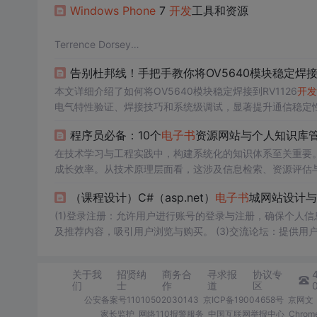
Windows
Phone
7
开发
工具和资源
Terrence Dorsey
毫无疑问，移动应用程序是当前最热门的
开发
领域之一。 
告别杜邦线！手把手教你将OV5640模块稳定焊接到
去年，Microsoft 携
Windows
Phone
7 平台重返移动设备
邮件整合以及 Facebook 服务与 Zune 服务，并且能
本文详细介绍了如何将OV5640模块稳定焊接到RV1126
开发
个基于 Silverl
电气特性验证、焊接技巧和系统级调试，显著提升通信稳定
发
者参考。
程序员必备：10个
电子书
资源网站与个人知识库
在技术学习与工程实践中，构建系统化的知识体系至关重要
成长效率。从技术原理层面看，这涉及信息检索、资源评估
低学习成本，提升问题解决能力。常见的应用场景包括：新
（课程设计）C#（asp.net）
电子书
城网站设计与制
源这一具体主题，系统梳理了包括Z-Library、GitHub
系统，实现
(1)登录注册：允许用户进行账号的登录与注册，确保个人信息
及推荐内容，吸引用户浏览与购买。 (3)交流论坛：提供用
城的最新动态、活动信息及系统更新通知，确保用户信息同步
(6)
电子书
城：提供丰富的
电子书
资源，支持分类浏览、搜索
关于我
招贤纳
商务合
寻求报
协议专
们
士
作
道
区
公安备案号11010502030143
京ICP备19004658号
京网文〔
家长监护
网络110报警服务
中国互联网举报中心
Chro