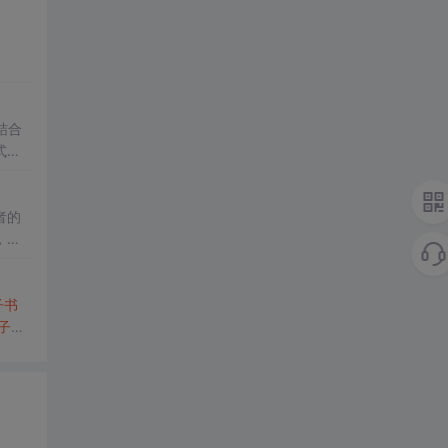
电子
结合
了一
式
开
者的
，降
书
资
管理
子书
子书
野。
地址