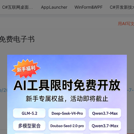
AppLauncher
WinForm&WPF
C#开发新技
C#互联网桌面应用
用AI写
7的免费电子书
～
ive/2010/10/28/free-ebook-programming-windows-phone-7-