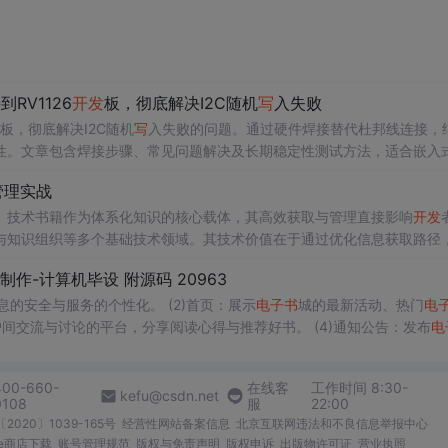
仅明年一年，智能手机市场的预计增长率便可达到 55%。
RV1126
开发
板，彻底解决I2C随机
写
入失败
竞争舞台。 对于使用者，
Windows
Phone
7 提供了先进的多点触控界面、
够安装娱乐应用程序或工作应用程序。 对于
板，彻底解决I2C随机
写
入失败的问题。通过硬件焊接替代杜邦线连接，
开发
人员，
Windows
Phone
7 提供
性。文章包含焊接步骤、常见问题解决及长期稳定性测试方法，适合嵌入
管理实战
。技术书籍作为体系化知识的核心载体，其高效获取与管理直接影响
开发
与知识组织等多个基础技术领域。其技术价值在于通过优化信息获取路径
技术栈快速入门、疑难问题追溯原理、系统性知识补充等。本文围绕
电子
作-计算机毕设 附源码 20963
等热门的资源获取渠道，并深入探讨了如何利用Calibre等工具建立个人
电子书
的安全与服务的个性化。 (2)首页：展示
电子书
城的最新活动、热门
电
户间交流与讨论的平台，分享阅读心得与推荐好书。 (4)通知公告：发布
电
。 (5)新闻资讯：展示与阅读、文化、出版等相关的新闻，拓宽用户视
与购买。 (7)商城管理：包括个人中心购物车、个人中心订单、个人中心
400-660-
在线客
工作时间 8:30-
kefu@csdn.net
0108
服
22:00
2020〕1039-165号
经营性网站备案信息
北京互联网违法和不良信息举报中心
me商店下载
账号管理规范
版权与免责声明
版权申诉
出版物许可证
营业执照