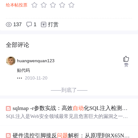
给本帖投票
137
1
打赏
全部评论
huangwenquan123
赞
贴代码
2010-11-20
——到底了——
sqlmap -r参数实战：高效
自动
化SQL注入检测与复杂请求处理
SQL注入是Web安全领域最常见且危害巨大的漏洞之一，
其原理是攻击者通过构造恶意输入，篡改后端
数据
库查询
逻辑，从而窃取、篡改或破坏
数据
。在渗透测试与安全评
硬件流控引脚接反
问题
解析：从原理到RX65N开发板的软件规避方案
估中，
自动
化检测工具能极大提升效率与覆盖率。sqlmap