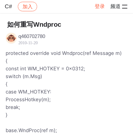
C#
登录
频道
加入
帖子详情
社区
C#
如何重写Wndproc
q460702780
2010-11-20
protected override void Wndproc(ref Message m)
{
const int WM_HOTKEY = 0x0312;
switch (m.Msg)
{
case WM_HOTKEY:
ProcessHotkey(m);
break;
}
base.WndProc(ref m);