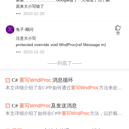
谢谢……………………Google搜了一大堆绕了几个圈
原来大小写错了
2010-11-20
兔子-顾问
赞
注意大小写
protected override void WndProc(ref Message m)
2010-11-20
——到底了——
C#
重写
Wnd
Proc
消息循环
本文详细介绍了在C#中如何通过
重写
Wnd
Proc
方法来处理
和拦截Windows消息，包括鼠标、键盘事件以及系统消息
的处理技巧。此外，文章还列举了大量Windows消息常量
C#
重写
Wnd
Proc
及发送消息
值，帮助开发者更高效地进行编程。
本文详细介绍了如何在C#中
重写
Wnd
Proc
方法，以拦截和
处理Windows消息，包括双击事件和系统命令，同时展示
了如何使用常量值来区分不同消息类型，以及使用SendMe