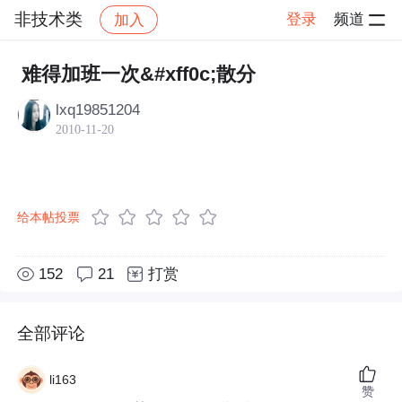
非技术类
登录
频道
加入
帖子详情
社区
非技术类
难得加班一次&#xff0c;散分
lxq19851204
2010-11-20
给本帖投票
152
21
打赏
全部评论
li163
赞