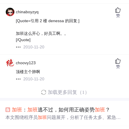
chinaboyzyq
赞
[Quote=引用 2 楼 denessa 的回复:]
加班这么开心，好员工啊。。
[/Quote]
2010-11-20
choovy123
赞
顶楼主个肺啊
2010-11-20
加载更多回复（1）
加班
：
加班
逃不过，如何用正确姿势
加班
？
本文围绕程序员
加班
问题展开，分析了任务太多、紧急事
情、强制
加班
三个
加班
原因。针对任务多效率低，可思考