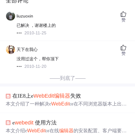
全部评论
liuzuoxin
赞
已解决 ，谢谢楼上的
2010-11-25
天下在我心
赞
没用过这个，帮你顶下
2010-11-20
——到底了——
在IE8上e
Web
Edit
编辑器
失效
本文介绍了一种解决e
Web
Edit
or在不同浏览器版本上出现
兼容性
问题
的方法，通过修改
Edit
or.js文件中的特定代码段
实现
编辑器
按钮在IE8及更高版本浏览器上的正常工作。
e
web
edit
使用方法
本文介绍e
Web
Edit
or在线
编辑器
的安装配置、客户端要