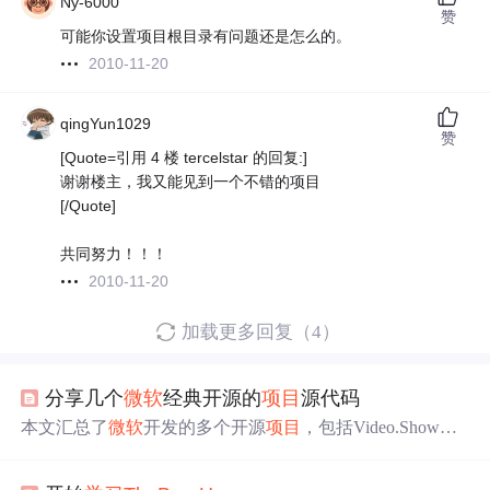
Ny-6000
赞
可能你设置项目根目录有问题还是怎么的。
2010-11-20
qingYun1029
赞
[Quote=引用 4 楼 tercelstar 的回复:]
谢谢楼主，我又能见到一个不错的项目
[/Quote]
共同努力！！！
2010-11-20
加载更多回复（4）
分享几个
微软
经典开源的
项目
源代码
本文汇总了
微软
开发的多个开源
项目
，包括Video.Show视
频网站、
TheBeerHouse
经典asp.net源码、CMSBlog-Oxit
e、家庭成员管理系统FamilyShow以及PetShop经典
项目
。