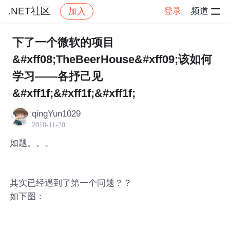
.NET社区
登录
频道
加入
帖子详情
社区
.NET社区
下了一个微软的项目
&#xff08;TheBeerHouse&#xff09;该如何
学习——各抒己见
&#xff1f;&#xff1f;&#xff1f;
qingYun1029
2010-11-20
如题。。。
其实已经遇到了第一个问题？？
如下图：