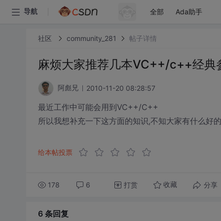
全部
Ada助手
导航
社区
community_281
帖子详情
麻烦大家推荐几本VC++/c++经典
2010-11-20 08:28:57
阿彪兄
最近工作中可能会用到VC++/C++
所以我想补充一下这方面的知识,不知大家有什么好的
给本帖投票
178
6
打赏
分享
收藏
6 条
回复