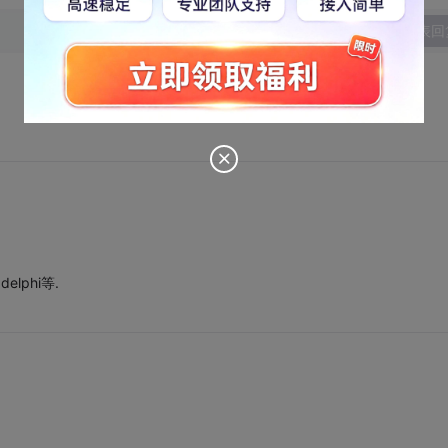
发表回
lphi等.