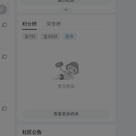
复
积分榜
荣誉榜
近7日
近30日
至今
暂无数据
查看更多榜单
社区公告