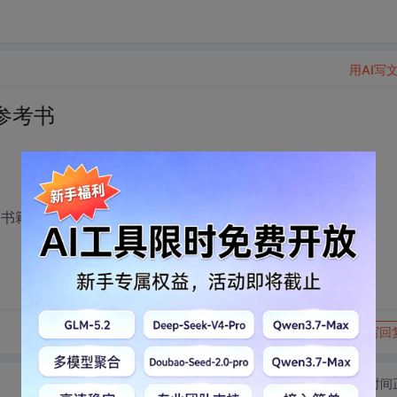
用AI写
参考书
书籍/教程推荐,谢谢
转发到动态
举报
写回
切换为时间