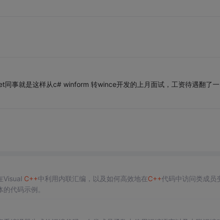
事就是这样从c# winform 转wince开发的上月面试，工资待遇翻了一
sual
C++
中利用内联汇编，以及如何高效地在
C++
代码中访问类成员
体的代码示例。