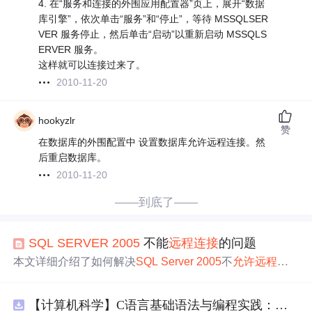
4. 在“服务和连接的外围应用配置器”页上，展开“数据
库引擎”，依次单击“服务”和“停止”，等待 MSSQLSER
VER 服务停止，然后单击“启动”以重新启动 MSSQLS
ERVER 服务。
这样就可以连接过来了。
2010-11-20
hookyzlr
赞
在数据库的外围配置中 设置数据库允许远程连接。然
后重启数据库。
2010-11-20
——到底了——
SQL
SERVER
2005
不能
远程
连接
的问题
本文详细介绍了如何解决
SQL
Server
2005
不
允许
远程
连
接
的问题，包括开启
远程
连接
功能、更改登录模式及创建
新的
SQL
Server
认证用户等步骤。
【计算机科学】C语言基础语法与编程实践：湖南科技大学期末考试核心知识点解析