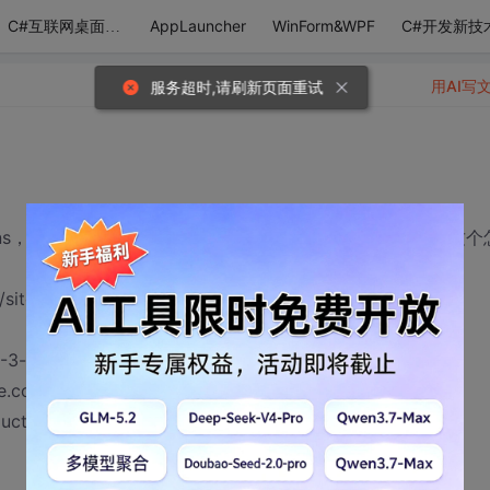
AppLauncher
WinForm&WPF
C#开发新技
C#互联网桌面应用
用AI写
服务超时,请刷新页面重试
的xmlns，试了好多办法就是不行，真是纠结啊，有哪位大侠知道这个
/sitemap/0.9">
3-3-antibody-14503-1-AP-PVIEW.htm</loc>
e.com/schemas/sitemap/0.9">
ucts/Pictures/14-3-3-Antibody-14503-1-AP-