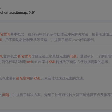
串。
schemas/sitemap/0.9"
名空间
基本概念、在Java中的表示与处理及冲突解决方法，接着阐述阻
间
、用不同别名控制继承等策略，并提供了相应Java代码示例。
ML
文件包含
命名空间
导致无法正常查找元素的
问题
。通过研究，了解到需
对简化代码和利用
xml
todict库将
XML
转换为字典以方便数据提取的思考。
括创建带有
命名空间
的
XML
元素及读取这些元素的方法。
的
问题
，并提供了解决方案。介绍了如何通过转义符正确选择节点及推荐的.