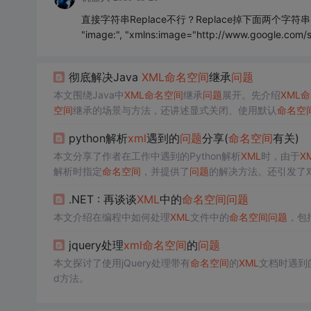
直接字符串Replace不行？Replace掉下面两个字符
"image:", "xmlns:image="http://www.google.com/
彻底解决Java
XML
命名空间
继承
问题
本文围绕Java中
XML
命名空间
继承
问题
展开。先介绍
XML
命
空间
继承的场景与方法，还讲述显式关闭、使用默认
命名空
python解析
xml
遇到的
问题
分享(
命名空间
有关)
本文分享了作者在工作中遇到的Python解析
XML
时，由于
X
解析时指定
命名空间
，并提供了
问题
的解决方法。还引发了
.NET : 再谈谈
XML
中的
命名空间
问题
本文介绍在编程中如何处理
XML
文件中的
命名空间
问题
，包
jquery处理
xml
命名空间
的
问题
本文探讨了使用jQuery处理带有
命名空间
的
XML
文档时遇到
d方法。