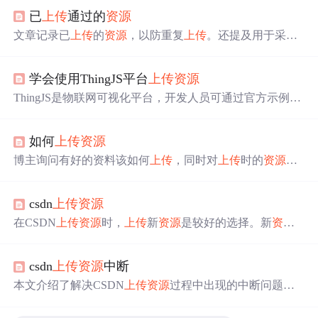
已
上传
通过的
资源
文章记录已
上传
的
资源
，以防重复
上传
。还提及用于采集
已
上传
资源
的脚本，因csdn改版，该脚本已失效，新版csd
n采用json格式动态获取。
学会使用ThingJS平台
上传
资源
ThingJS是物联网可视化平台，开发人员可通过官方示例着
手开发物联网项目。在制作项目时需引用多种
资源
，本文
介绍了ThingJS
上传
资源
的方法，包括
上传
文件夹、文件、
如何
上传
资源
模型，以及使用图片、css、js
资源
的方式，助你开启3D开
发之旅。
博主询问有好的资料该如何
上传
，同时对
上传
时的
资源
积
分含义表示疑惑，希望得到帮助。
csdn
上传
资源
在CSDN
上传
资源
时，
上传
新
资源
是较好的选择。新
资源
能吸引更多人的关注，从而获得更多的下载量。
csdn
上传
资源
中断
本文介绍了解决CSDN
上传
资源
过程中出现的中断问题，
提供了旧版
上传
地址以帮助用户顺利完成
资源
上传
。