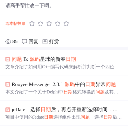
请高手帮忙改一下啊。
给本帖投票
85
回复
打赏
问题
B:
源码
星球的新春
日期
文章介绍了如何用C++编写代码来解析并判断一个四位数
字字符串表示的
日期
，满足先年份后月份或先月份后年份
的格式要求。,
Rooyee Messenger 2.3.1
源码
中的
日期
异常
问题
本文介绍了一个关于Delphi中
日期
格式转换的
问题
及其解
决方案。在RMUserList.pas的一个过程Load中，尝试从INI
文件读取
日期
时遇到了格式转换错误。通过设置短
日期
格
jeDate—选择
日期
后，再点开重新选择时间，
日期
式、
日期
分隔符、时间分隔符及短时间格式，成功解决了
日期
字符串转换为
日期
类型的
问题
。
项目中使用的Jedate
日期
选择组件出现
问题
，选择
日期
后再
点开，点击确认
日期
会重置为今日。经官网测试定位为控