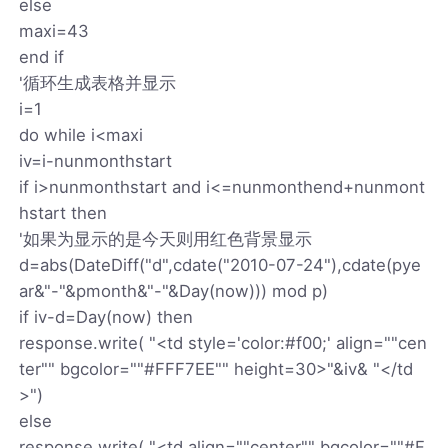
else
maxi=43
end if
'循环生成表格并显示
i=1
do while i<maxi
iv=i-nunmonthstart
if i>nunmonthstart and i<=nunmonthend+nunmont
hstart then
'如果为显示的是今天则用红色背景显示
d=abs(DateDiff("d",cdate("2010-07-24"),cdate(pye
ar&"-"&pmonth&"-"&Day(now))) mod p)
if iv-d=Day(now) then
response.write( "<td style='color:#f00;' align=""cen
ter"" bgcolor=""#FFF7EE"" height=30>"&iv& "</td
>")
else
response.write( "<td align=""center"" bgcolor=""#F