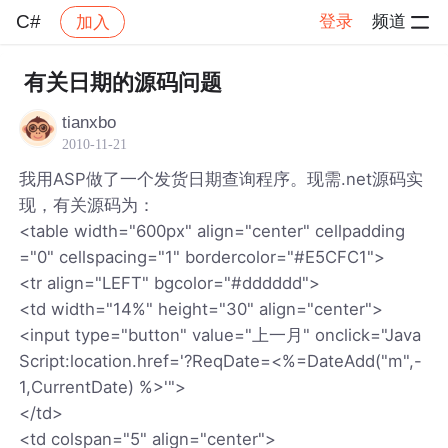
C#
登录
频道
加入
帖子详情
社区
C#
有关日期的源码问题
tianxbo
2010-11-21
我用ASP做了一个发货日期查询程序。现需.net源码实
现，有关源码为：
<table width="600px" align="center" cellpadding
="0" cellspacing="1" bordercolor="#E5CFC1">
<tr align="LEFT" bgcolor="#dddddd">
<td width="14%" height="30" align="center">
<input type="button" value="上一月" onclick="Java
Script:location.href='?ReqDate=<%=DateAdd("m",-
1,CurrentDate) %>'">
</td>
<td colspan="5" align="center">