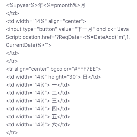
<%=pyear%>年<%=pmonth%>月
</td>
<td width="14%" align="center">
<input type="button" value="下一月" onclick="Java
Script:location.href='?ReqDate=<%=DateAdd("m",1,
CurrentDate)%>'">
</td>
</tr>
<tr align="center" bgcolor="#FFF7EE">
<td width="14%" height="30"> 日</td>
<td width="14%"> 一</td>
<td width="14%"> 二</td>
<td width="14%"> 三</td>
<td width="14%"> 四</td>
<td width="14%"> 五</td>
<td width="14%"> 六</td>
</tr>