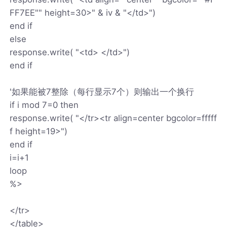
FF7EE"" height=30>" & iv & "</td>")
end if
else
response.write( "<td> </td>")
end if
'如果能被7整除（每行显示7个）则输出一个换行
if i mod 7=0 then
response.write( "</tr><tr align=center bgcolor=fffff
f height=19>")
end if
i=i+1
loop
%>
</tr>
</table>