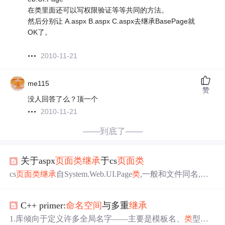
在类里面还可以写权限验证等等共同的方法。
然后分别让 A.aspx B.aspx C.aspx去继承BasePage就
OK了。
2010-11-21
me115
赞
没人回答了么？顶一个
2010-11-21
——到底了——
关于aspx
页面
类
继承
于cs
页面
类
cs
页面
类
继承
自System.Web.UI.Page
类
,一般和文件同名,如
果遇见关键字的情况才会自动使
类
名前加个'_',例如:_Defaul
t。关于cs
页面
类
我们经常使用,它事实上是一个部分
类
,除了
C++ primer:
命名空间
与多重
继承
在cs文件里有一部分以外,在designer.cs文件还有另一部分
(声明控件)。我们来谈谈其派生
类
---aspx
页面
类
(从&lt;%@P
1.库倾向于定义许多全局名字——主要是模板名、
类
型名