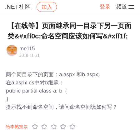
.NET社区
登录
频道
加入
帖子详情
社区
.NET社区
【在线等】页面继承同一目录下另一页面
类&#xff0c;命名空间应该如何写&#xff1f;
me115
2010-11-21
两个同目录下的页面：a.aspx 和b.aspx;
在a.aspx.cs中对b继承：
public partial class a: b｛
｝
提示找不到命名空间，请问命名空间该如何写？
给本帖投票